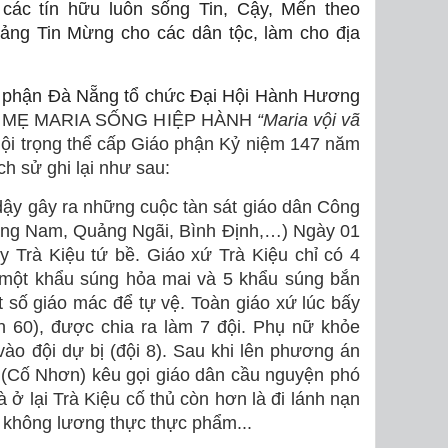
o các tín hữu luôn sống Tin, Cậy, Mến theo
iảng Tin Mừng cho các dân tộc, làm cho địa
áo phận Đà Nẵng tổ chức Đại Hội Hành Hương
 MẸ MARIA SỐNG HIỆP HÀNH
“Maria vội vã
 hội trọng thể cấp Giáo phận Kỷ niệm 147 năm
ịch sử ghi lại như sau:
ậy gây ra những cuộc tàn sát giáo dân Công
uảng Nam, Quảng Ngãi, Bình Định,…) Ngày 01
 Trà Kiệu tứ bề. Giáo xứ Trà Kiệu chỉ có 4
 một khẩu súng hỏa mai và 5 khẩu súng bắn
 số giáo mác để tự vệ. Toàn giáo xứ lúc bấy
n 60), được chia ra làm 7 đội. Phụ nữ khỏe
ào đội dự bị (đội 8). Sau khi lên phương án
 (Cố Nhơn) kêu gọi giáo dân cầu nguyện phó
à ở lại Trà Kiệu cố thủ còn hơn là đi lánh nạn
, không lương thực thực phẩm...