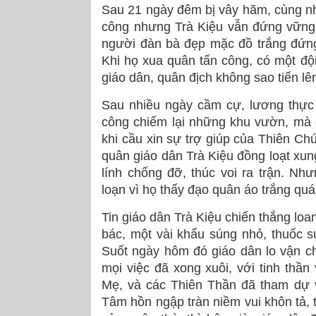
Sau 21 ngày đêm bị vây hãm, cùng nh
công nhưng Trà Kiệu vẫn đứng vững,
người đàn bà đẹp mặc đồ trắng đứng
Khi họ xua quân tấn công, có một đội
giáo dân, quân địch không sao tiến lê
Sau nhiều ngày cầm cự, lương thực
công chiếm lại những khu vườn, mà 
khi cầu xin sự trợ giúp của Thiên C
quân giáo dân Trà Kiệu đồng loạt xun
lính chống đỡ, thúc voi ra trận. Như
loạn vì họ thấy đạo quân áo trắng qu
Tin giáo dân Trà Kiệu chiến thắng loa
bác, một vài khẩu súng nhỏ, thuốc s
Suốt ngày hôm đó giáo dân lo vận ch
mọi việc đã xong xuôi, với tinh thầ
Mẹ, và các Thiên Thần đã tham dự v
Tâm hồn ngập tràn niềm vui khôn tả, t