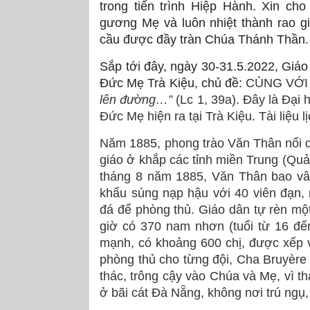
trong tiến trình Hiệp Hành. Xin ch
gương Mẹ và luôn nhiệt thành rao g
cầu được đầy tràn Chúa Thánh Thần.
Sắp tới đây, ngày 30-31.5.2022, Gi
Đức Mẹ Trà Kiệu, chủ đề:
CÙNG VỚI
lên đường…”
(Lc 1, 39a). Đây là Đại
Đức Mẹ hiện ra tại Trà Kiệu. Tài liệu l
Năm 1885, phong trào Văn Thân nổi d
giáo ở khắp các tỉnh miền Trung (Q
tháng 8 năm 1885, Văn Thân bao vây
khẩu súng nạp hậu với 40 viên đạn,
đá để phòng thủ. Giáo dân tự rèn một
giờ có 370 nam nhơn (tuổi từ 16 đế
mạnh, có khoảng 600 chị, được xếp v
phòng thủ cho từng đội, Cha Bruyère
thác, trông cậy vào Chúa và Mẹ, vì th
ở bãi cát Đà Nẵng, không nơi trú ngụ