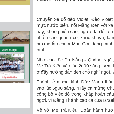
Chuyến xe đổ đèo Violet. Đèo Viole
mực nước biển, nối Măng Đen với x
nay, không hiểu sao, người ta đổi tê
nhiều chỗ quanh co, khúc khuỷu, làm 
hương lần chuỗi Mân Côi, dâng mình
bình.
Nhờ cao tốc Đà Nẵng - Quảng Ngãi
Mẹ Trà Kiệu vào lúc 2g00 sáng, sớm
ở đây hướng dẫn đến chỗ nghỉ ngơi, 
Thánh lễ mừng kính Đức Maria thă
vào lúc 5g00 sáng. “Hãy ca mừng Chúa
công bố việc đó trong khắp hoàn cầ
ngợi, vì Ðấng Thánh cao cả của Israel 
Về với Mẹ Trà Kiệu, Đoàn hành hươ