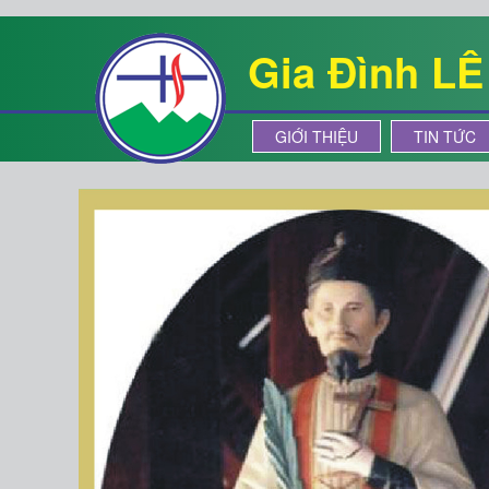
Gia Đình L
GIỚI THIỆU
TIN TỨC