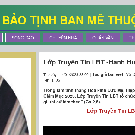
Ê BẢO TỊNH BAN MÊ THU
SỐNG ĐẠO
CHUYỆN NHÀ
QUÁN VĂN
TH
Lớp Truyền Tin LBT -Hành Hư
|
Tác giả bài viết:
Vũ Đ
Thứ bảy - 14/01/2023 23:00
1496
Trong tâm tình tháng Hoa kính Đức Mẹ, Hi
Giám Mục 2023, Lớp Truyền Tin LBT tổ ch
gì, thì cứ làm theo” (Ga 2,5).
Lớp Truyền Tin LB