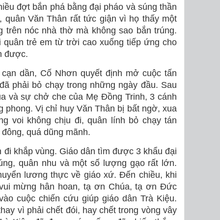
iều đợt bắn phá bằng đại pháo và súng thần
 quân Văn Thân rất tức giận vì họ thấy một
 trên nóc nhà thờ mà không sao bắn trúng.
 quân trẻ em từ trời cao xuống tiếp ứng cho
n được.
 cạn dần, Cố Nhơn quyết định mở cuộc tấn
đã phải bỏ chạy trong những ngày đầu. Sau
húa và sự chở che của Mẹ Ðồng Trinh, 3 cánh
g phong. Vị chỉ huy Văn Thân bị bất ngờ, xua
ng voi không chịu đi, quân lính bỏ chạy tán
á đông, quá dũng mãnh.
n đi khắp vùng. Giáo dân tìm được 3 khẩu đại
úng, quân nhu và một số lượng gạo rất lớn.
uyển lương thực về giáo xứ. Ðến chiều, khi
n vui mừng hân hoan, tạ ơn Chúa, tạ ơn Ðức
ào cuộc chiến cứu giúp giáo dân Trà Kiệu.
hay vì phải chết đói, hay chết trong vòng vây