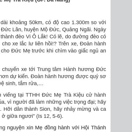
t dài khoảng 50km, có độ cao 1.300m so với
ã Đức Lân, huyện Mộ Đức, Quảng Ngãi. Ngày
n thành đèo Vi Ô Lắk! Có lẽ, do đường đèo có
cho xe lắc lư liên hồi!? Trên xe, Đoàn hành
 cho Đức Mẹ trước khi chìm vào giấc ngủ an
, chuyến xe tới Trung tâm Hành hương Đức
 hơn dự kiến. Đoàn hành hương được quý sơ
vệ sinh, tắm rửa,…
m viếng tại TTHH Đức Mẹ Trà Kiệu cử hành
, vì người đã làm những việc trọng đại; hãy
u. Hỡi dân thành Sion, hãy nhảy mừng và ca
ở giữa ngươi” (Is 12, 5-6).
ng
nguyện xin Mẹ đồng hành với Hội Thánh