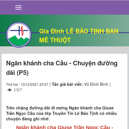
GIỚI THIỆU
TIN TỨC
SỐNG ĐẠO
Gia Đình LÊ BẢO TỊNH BAN
CHUYỆN NHÀ
MÊ THUỘT
QUÁN VĂN
THƯ GIÃN
Ngân khánh cha Cầu - Chuyện đường
dài (P5)
|
Tác giả bài viết:
Vũ Đình Bình |
Thứ hai - 13/12/2021 20:37
1317
Trên chặng đường dài đi mừng Ngân khánh cha Giuse
Trần Ngọc Cầu của lớp Truyền Tin Lê Bảo Tịnh có nhiều
chuyện đáng ghi nhớ.
Ngân khánh cha Giuse Trần Ngọc Cầu -