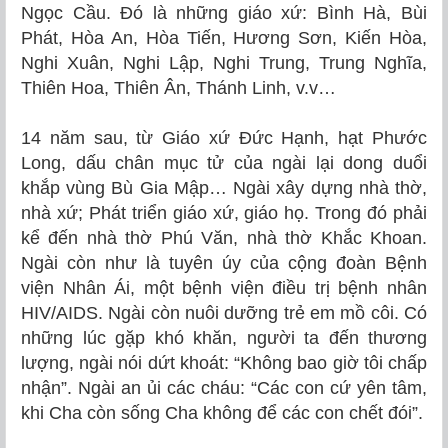
Ngọc Cầu. Đó là những giáo xứ: Bình Hà, Bùi
Phát, Hòa An, Hòa Tiến, Hương Sơn, Kiến Hòa,
Nghi Xuân, Nghi Lập, Nghi Trung, Trung Nghĩa,
Thiên Hoa, Thiên Ân, Thánh Linh, v.v…
14 năm sau, từ Giáo xứ Đức Hạnh, hạt Phước
Long, dấu chân mục tử của ngài lại dong duổi
khắp vùng Bù Gia Mập… Ngài xây dựng nhà thờ,
nhà xứ; Phát triển giáo xứ, giáo họ. Trong đó phải
kể đến nhà thờ Phú Văn, nhà thờ Khắc Khoan.
Ngài còn như là tuyên úy của cộng đoàn Bệnh
viện Nhân Ái, một bệnh viện điều trị bệnh nhân
HIV/AIDS. Ngài còn nuôi dưỡng trẻ em mồ côi. Có
những lúc gặp khó khăn, người ta đến thương
lượng, ngài nói dứt khoát: “Không bao giờ tôi chấp
nhận”. Ngài an ủi các cháu: “Các con cứ yên tâm,
khi Cha còn sống Cha không để các con chết đói”.