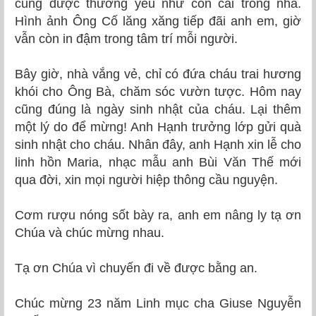
cũng được thương yêu như con cái trong nhà.
Hình ảnh Ông Cố lăng xăng tiếp đãi anh em, giờ
vẫn còn in đậm trong tâm trí mỗi người.
Bây giờ, nhà vắng vẻ, chỉ có đứa cháu trai hương
khói cho Ông Bà, chăm sóc vườn tược. Hôm nay
cũng đúng là ngày sinh nhật của cháu. Lại thêm
một lý do để mừng! Anh Hạnh trưởng lớp gửi quà
sinh nhật cho cháu. Nhân đây, anh Hạnh xin lễ cho
linh hồn Maria, nhạc mẫu anh Bùi Văn Thế mới
qua đời, xin mọi người hiệp thông cầu nguyện.
Cơm rượu nóng sốt bày ra, anh em nâng ly tạ ơn
Chúa và chúc mừng nhau.
Tạ ơn Chúa vì chuyến đi về được bằng an.
Chúc mừng 23 năm Linh mục cha Giuse Nguyễn