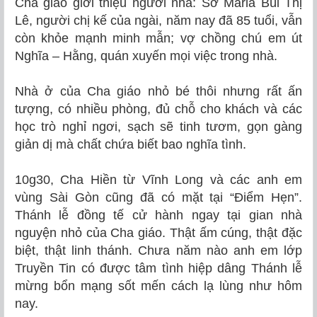
Cha giáo giới thiệu người nhà: Sơ Maria Bùi Thị
Lê, người chị kế của ngài, năm nay đã 85 tuổi, vẫn
còn khỏe mạnh minh mẫn; vợ chồng chú em út
Nghĩa – Hằng, quán xuyến mọi việc trong nhà.
Nhà ở của Cha giáo nhỏ bé thôi nhưng rất ấn
tượng, có nhiều phòng, đủ chỗ cho khách và các
học trò nghỉ ngơi, sạch sẽ tinh tươm, gọn gàng
giản dị mà chất chứa biết bao nghĩa tình.
10g30, Cha Hiền từ Vĩnh Long và các anh em
vùng Sài Gòn cũng đã có mặt tại “Điểm Hẹn”.
Thánh lễ đồng tế cử hành ngay tại gian nhà
nguyện nhỏ của Cha giáo. Thật ấm cúng, thật đặc
biệt, thật linh thánh. Chưa năm nào anh em lớp
Truyền Tin có được tâm tình hiệp dâng Thánh lễ
mừng bổn mạng sốt mến cách lạ lùng như hôm
nay.