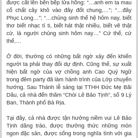
được cất lên bên bếp lửa hồng: “…anh em ta mau
cố chất cây khô vào đây đốt chung,…”; “…đây
Phục Long…”; “…chủng sinh thế hệ hôm nay, biết
thơ biết nhạc tí ti, biết hát thật nhiều, biết vẽ thật
cừ, là người chủng sinh hôm nay…” Cứ thế, cứ
thế,…
Ở đời, thường có những bất ngờ xảy đến khiến
người ta phải thay đổi dự định. Cũng thế, sự xuất
hiện bất ngờ của vợ chồng anh Cao Quý Ngữ
trong đêm party đã làm hành trình của Lớp chuyển
hướng. Sau Thánh lễ sáng tại TTHH Đức Mẹ Bãi
Dâu, cả nhà đến thăm “Chòi Lê Bảo Tịnh”, số 9 Lý
Ban, Thành phố Bà Rịa.
Tại đây, cả nhà được tận hưởng niềm vui Lê Bảo
Tịnh dâng trào, được thưởng thức những món
ngon đặc sản, được sống trong nghĩa tình với gia