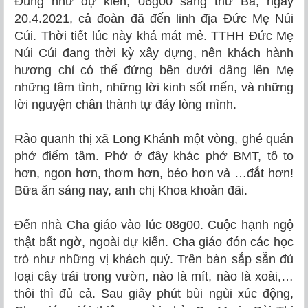
Đúng như dự kiến, 06g00 sáng thứ Ba, ngày
20.4.2021, cả đoàn đã đến linh địa Đức Mẹ Núi
Cúi. Thời tiết lúc này khá mát mẻ. TTHH Đức Mẹ
Núi Cúi đang thời kỳ xây dựng, nên khách hành
hương chỉ có thể đứng bên dưới dâng lên Mẹ
những tâm tình, những lời kinh sốt mến, và những
lời nguyện chân thành tự đáy lòng mình.
Rảo quanh thị xã Long Khánh một vòng, ghé quán
phở điểm tâm. Phở ở đây khác phở BMT, tô to
hơn, ngon hơn, thơm hơn, béo hơn và …đắt hơn!
Bữa ăn sáng nay, anh chị Khoa khoản đãi.
Đến nhà Cha giáo vào lúc 08g00. Cuộc hạnh ngộ
thật bất ngờ, ngoài dự kiến. Cha giáo đón các học
trò như những vị khách quý. Trên bàn sắp sẵn đủ
loại cây trái trong vườn, nào là mít, nào là xoài,…
thôi thì đủ cả. Sau giây phút bùi ngùi xúc động,