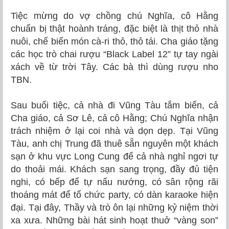
Tiệc mừng do vợ chồng chú Nghĩa, cô Hằng
chuẩn bị thật hoành tráng, đặc biệt là thịt thỏ nhà
nuôi, chế biến món cà-ri thỏ, thỏ tái. Cha giáo tặng
các học trò chai rượu “Black Label 12” tự tay ngài
xách về từ trời Tây. Các bà thì dùng rượu nho
TBN.
Sau buổi tiệc, cả nhà đi Vũng Tàu tắm biển, cả
Cha giáo, cả Sơ Lê, cả cô Hằng; Chú Nghĩa nhận
trách nhiệm ở lại coi nhà và dọn dẹp. Tại Vũng
Tàu, anh chị Trung đã thuê sẵn nguyên một khách
sạn ở khu vực Long Cung để cả nhà nghỉ ngơi tự
do thoải mái. Khách sạn sang trọng, đầy đủ tiện
nghi, có bếp để tự nấu nướng, có sân rộng rãi
thoáng mát để tổ chức party, có dàn karaoke hiện
đại. Tại đây, Thầy và trò ôn lại những kỷ niệm thời
xa xưa. Những bài hát sinh hoạt thuở “vàng son”