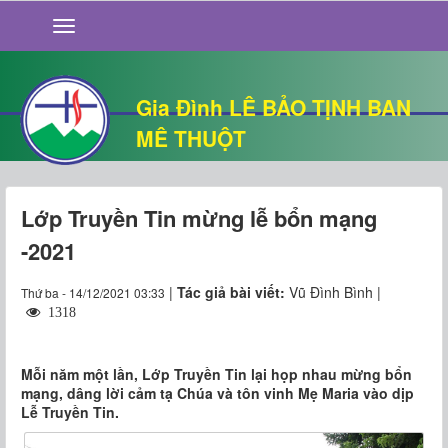
GIỚI THIỆU
TIN TỨC
SỐNG ĐẠO
Gia Đình LÊ BẢO TỊNH BAN
CHUYỆN NHÀ
MÊ THUỘT
QUÁN VĂN
THƯ GIÃN
Lớp Truyền Tin mừng lễ bổn mạng
-2021
|
Tác giả bài viết:
Vũ Đình Bình |
Thứ ba - 14/12/2021 03:33
1318
Mỗi năm một lần, Lớp Truyền Tin lại họp nhau mừng bổn
mạng, dâng lời cảm tạ Chúa và tôn vinh Mẹ Maria vào dịp
Lễ Truyền Tin.