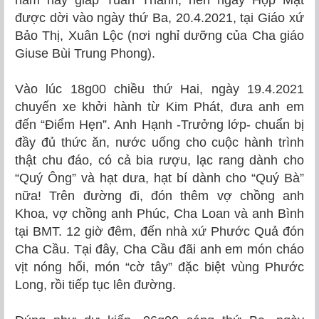
năm nay giáp Tuần Thánh, nên ngày Họp Mặt
được dời vào ngày thứ Ba, 20.4.2021, tại Giáo xứ
Bảo Thị, Xuân Lộc (nơi nghỉ dưỡng của Cha giáo
Giuse Bùi Trung Phong).
Vào lúc 18g00 chiều thứ Hai, ngày 19.4.2021
chuyến xe khởi hành từ Kim Phát, đưa anh em
đến “Điểm Hẹn”. Anh Hạnh -Trưởng lớp- chuẩn bị
đầy đủ thức ăn, nước uống cho cuộc hành trình
thật chu đáo, có cả bia rượu, lạc rang dành cho
“Quý Ông” và hạt dưa, hạt bí dành cho “Quý Bà”
nữa! Trên đường đi, đón thêm vợ chồng anh
Khoa, vợ chồng anh Phúc, Cha Loan và anh Bình
tại BMT. 12 giờ đêm, đến nhà xứ Phước Quả đón
Cha Cầu. Tại đây, Cha Cầu đãi anh em món cháo
vịt nóng hổi, món “cờ tây” đặc biệt vùng Phước
Long, rồi tiếp tục lên đường.