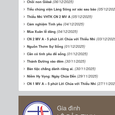
(06/12/2025)
Chồi non Giêsê
(05/12/202
Tiểu chủng viện Làng Sông xơ xác sau bão
(05/12/2025)
Thiếu Nhi VHTK CN 2 MV A
(04/12/2025)
Cảm nghiệm Tình yêu
(04/12/2025)
Mùa Xuân lễ dâng
(03/12/202
CN 2 MV A - 5 phút Lời Chúa với Thiếu Nhi
(01/12/2025)
Nguồn Thơm Sự Sống
(01/12/2025)
Cần có tình yêu để sống
(30/11/2025)
Thánh Đường vào đêm
(30/11/2025)
Bàn tiệc chẳng dành riêng ai.
(29/11/2025)
Niềm Hy Vọng: Ngày Chúa Đến
(27/11/202
CN 1 MV A – 5 phút Lời Chúa với Thiếu Nhi
Gia đình