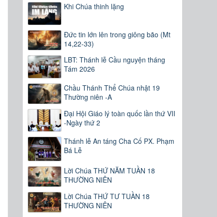
Khi Chúa thinh lặng
Đức tin lớn lên trong giông bão (Mt
14,22-33)
LBT: Thánh lễ Cầu nguyện tháng
Tám 2026
Chầu Thánh Thể Chúa nhật 19
Thường niên -A
Đại Hội Giáo lý toàn quốc lần thứ VII
-Ngày thứ 2
Thánh lễ An táng Cha Cố PX. Phạm
Bá Lễ
Lời Chúa THỨ NĂM TUẦN 18
THƯỜNG NIÊN
Lời Chúa THỨ TƯ TUẦN 18
THƯỜNG NIÊN