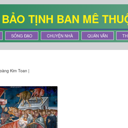
Ê BẢO TỊNH BAN MÊ THU
SỐNG ĐẠO
CHUYỆN NHÀ
QUÁN VĂN
TH
oàng Kim Toan |