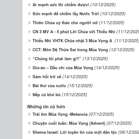
(10/12/2025)
Ai mạnh sức thì chiếm được!
(10/12/2025)
Sức mạnh để chiếm lấy Nước Trời
(11/12/2025)
Thiên Chúa uỷ thác cho người nữ
(11/12/202
CN 3 MV A - 5 phút Lời Chúa với Thiếu Nhi
(11/12/2025
Thiếu Nhi VHTK Chúa nhật 3 Mùa Vọng A ​​​​​​​
(12/12/2025)
CCT: Môn Đệ Thừa Sai trong Mùa Vọng
(13/12/2025)
“Chúng tôi phải làm gì?”
(14/12/2025)
Gio-an – Dấu chỉ của Mùa Vọng
(14/12/2025)
Sám hối trở về
(15/12/2025)
Bài thơ của nước
(15/12/2025)
Nếp cũ khó bỏ
Những tin cũ hơn
(07/12/2025)
Trái tim Mùa Vọng -Metanoia
(07/12/2025)
Chuyện cuối tuần: Mùa Vọng (Advent)
(06/12/20
Shema Israel: Lời tuyên tín của một dân tộc