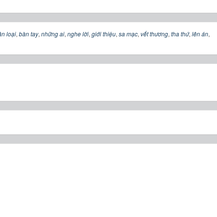
n loại
,
bàn tay
,
những ai
,
nghe lời
,
giới thiệu
,
sa mạc
,
vết thương
,
tha thứ
,
lên án
,