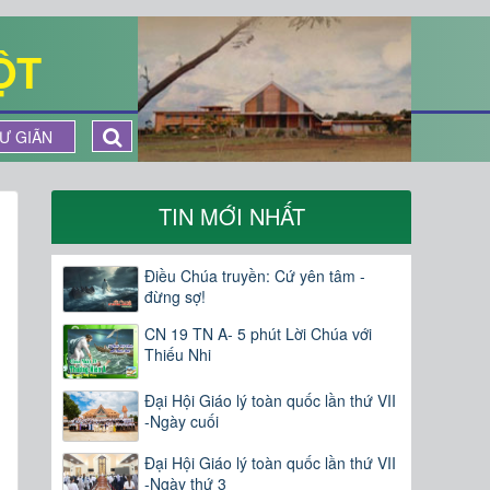
ỘT
Ư GIÃN
TIN MỚI NHẤT
Điều Chúa truyền: Cứ yên tâm -
đừng sợ!
CN 19 TN A- 5 phút Lời Chúa với
Thiếu Nhi
Đại Hội Giáo lý toàn quốc lần thứ VII
-Ngày cuối
Đại Hội Giáo lý toàn quốc lần thứ VII
-Ngày thứ 3