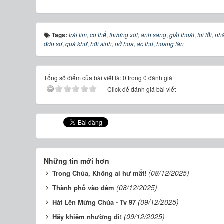
Tags:
trái tim
,
có thể
,
thương xót
,
ánh sáng
,
giải thoát
,
tội lỗi
,
nhâ
đơn sơ
,
quá khứ
,
hồi sinh
,
nở hoa
,
ác thú
,
hoang tàn
Tổng số điểm của bài viết là: 0 trong 0 đánh giá
Click để đánh giá bài viết
Những tin mới hơn
(08/12/2025)
Trong Chúa, Không ai hư mất!
(08/12/2025)
Thành phố vào đêm
(09/12/2025)
Hát Lên Mừng Chúa - Tv 97
(09/12/2025)
Hãy khiêm nhường đi!