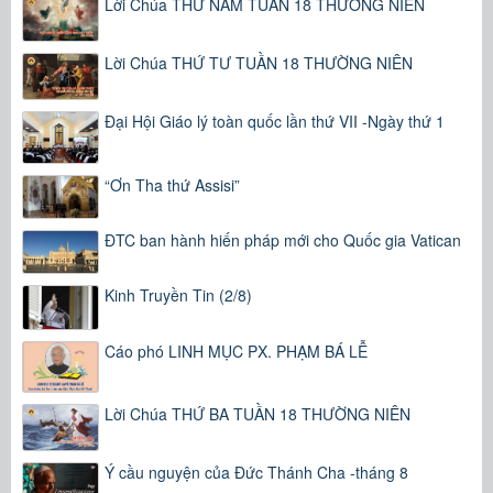
Lời Chúa THỨ NĂM TUẦN 18 THƯỜNG NIÊN
Lời Chúa THỨ TƯ TUẦN 18 THƯỜNG NIÊN
Đại Hội Giáo lý toàn quốc lần thứ VII -Ngày thứ 1
“Ơn Tha thứ Assisi”
ĐTC ban hành hiến pháp mới cho Quốc gia Vatican
Kinh Truyền Tin (2/8)
Cáo phó LINH MỤC PX. PHẠM BÁ LỄ
Lời Chúa THỨ BA TUẦN 18 THƯỜNG NIÊN
Ý cầu nguyện của Đức Thánh Cha -tháng 8