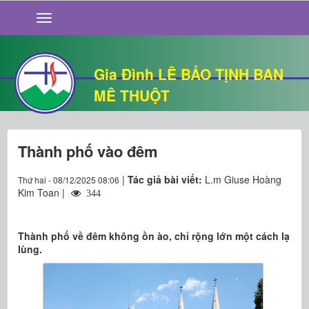
GIỚI THIỆU
TIN TỨC
SỐNG ĐẠO
Gia Đình LÊ BẢO TỊNH BAN
CHUYỆN NHÀ
MÊ THUỘT
QUÁN VĂN
THƯ GIÃN
Thành phố vào đêm
|
Tác giả bài viết:
L.m Giuse Hoàng
Thứ hai - 08/12/2025 08:06
Kim Toan |
344
Thành phố về đêm không ồn ào, chỉ rộng lớn một cách lạ
lùng.