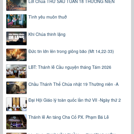
Lời Chúa THỨ SÁU TUẦN 18 THƯỜNG NIÊN
Tình yêu muôn thuở
Khi Chúa thinh lặng
Đức tin lớn lên trong giông bão (Mt 14,22-33)
LBT: Thánh lễ Cầu nguyện tháng Tám 2026
Chầu Thánh Thể Chúa nhật 19 Thường niên -A
Đại Hội Giáo lý toàn quốc lần thứ VII -Ngày thứ 2
Thánh lễ An táng Cha Cố PX. Phạm Bá Lễ