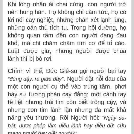
Khi lòng nhân ái chai cứng, con người trở
nên hung hãn. Họ không ch
ỉ c
ăm tức
, h
ọ c
ó
l
ời nói cay nghiệt
, những phán xét lạnh lùng,
những oán thù tích tụ. Trong hội đường, họ
không quan tâm đến con người đang đau
khổ, mà chỉ chăm chăm tìm cớ để tố cáo.
Luật được giữ, nhưng ng
ười được chũa
lành
thì bị bỏ rơi.
Chính vì thế, Đức Giê-su gọi người bại tay
. Người đặt nỗi đau của
“đứng dậy, ra giữa đây”
một con người cụ thể vào trung tâm, phơi
bày sự tương phản cay đắng: một cánh tay
tê liệt nhưng trái tim còn biết trông cậy, và
những con tim lành lặn nhưng đã mất khả
năng yêu thương. Rồi Người hỏi:
“Ngày sa-
bát, được phép làm điều lành hay điều dữ, cứu
mạng người hay giết người?”