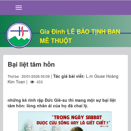
GIỚI THIỆU
TIN TỨC
SỐNG ĐẠO
Gia Đình LÊ BẢO TỊNH BAN
CHUYỆN NHÀ
MÊ THUỘT
QUÁN VĂN
THƯ GIÃN
Bại liệt tâm hồn
|
Tác giả bài viết:
L.m Giuse Hoàng
Thứ ba - 20/01/2026 05:09
Kim Toan |
416
những kẻ rình rập Đức Giê-su thì mang một sự bại liệt
tâm hồn: lòng nhân ái của họ đã chai lỳ.