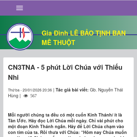
GIỚI THIỆU
TIN TỨC
SỐNG ĐẠO
Gia Đình LÊ BẢO TỊNH BAN
CHUYỆN NHÀ
MÊ THUỘT
QUÁN VĂN
THƯ GIÃN
CN3TNA - 5 phút Lời Chúa với Thiếu
Nhi
|
Tác giả bài viết:
Gb. Nguyễn Thái
Thứ ba - 20/01/2026 20:36
Hùng |
567
Mỗi người chúng ta đều có một cuốn Kinh Thánh/ ít là
Tân Ước. Hãy đọc Lời Chúa mỗi ngày. Chỉ vài phút cho
một đoạn Kinh Thánh ngắn. Hãy để Lời Chúa chạm vào
con tim của ta. Rồi thưa với Chúa: “Hôm nay Chúa muốn