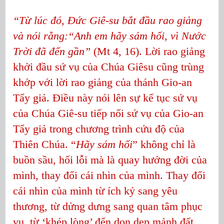
“Từ lúc đó, Đức Giê-su bắt đầu rao giảng
và nói rằng:“Anh em hãy sám hối, vì Nước
Trời đã đến gần”
(Mt 4, 16). Lời rao giảng
khởi đầu sứ vụ của Chúa Giêsu cũng trùng
khớp với lời rao giảng của thánh Gio-an
Tẩy giả. Điều này nói lên sự kế tục sứ vụ
của Chúa Giê-su tiếp nối sứ vụ của Gio-an
Tẩy giả trong chương trình cứu độ của
Thiên Chúa. “
Hãy sám hối
” không chỉ là
buồn sầu, hối lỗi mà là quay hướng đời của
mình, thay đổi cái nhìn của mình. Thay đổi
cái nhìn của mình từ ích kỷ sang yêu
thương, từ dửng dưng sang quan tâm phục
vụ, từ ‘khép lòng’ đến dọn dẹp mảnh đất