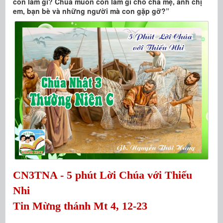
con làm gì? Chúa muốn con làm gì cho cha mẹ, anh chị
em, bạn bè và những người mà con gặp gỡ?”
CN3TNA - 5 phút Lời Chúa với Thiếu
Nhi
Tin Mừng thánh Mt 4, 12-23