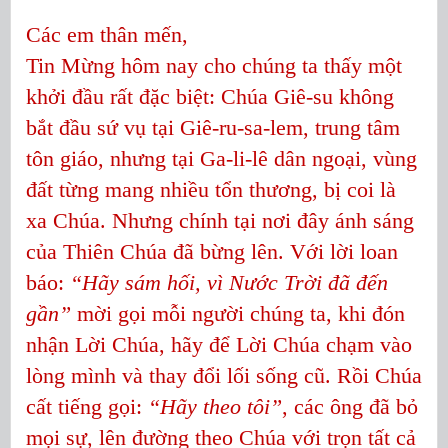
Các em thân mến,
Tin Mừng hôm nay cho chúng ta thấy một
khởi đầu rất đặc biệt: Chúa Giê-su không
bắt đầu sứ vụ tại Giê-ru-sa-lem, trung tâm
tôn giáo, nhưng tại Ga-li-lê dân ngoại, vùng
đất từng mang nhiều tổn thương, bị coi là
xa Chúa. Nhưng chính tại nơi đây ánh sáng
của Thiên Chúa đã bừng lên. Với lời loan
báo:
“Hãy sám hối, vì Nước Trời đã đến
gần”
mời gọi mỗi người chúng ta, khi đón
nhận Lời Chúa, hãy để Lời Chúa chạm vào
lòng mình và thay đổi lối sống cũ. Rồi Chúa
cất tiếng gọi:
“Hãy theo tôi”
, các ông đã bỏ
mọi sự, lên đường theo Chúa với trọn tất cả