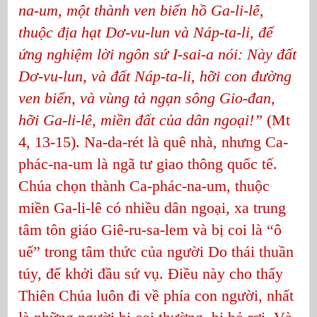
na-um, một thành ven biển hồ Ga-li-lê,
thuộc địa hạt Dơ-vu-lun và Náp-ta-li, để
ứng nghiệm lời ngôn sứ I-sai-a nói: Này đất
Dơ-vu-lun, và đất Náp-ta-li, hỡi con đường
ven biển, và vùng tả ngạn sông Gio-đan,
hỡi Ga-li-lê, miền đất của dân ngoại!
”
(Mt
4, 13-15). Na-da-rét là quê nhà, nhưng Ca-
phác-na-um là ngã tư giao thông quốc tế.
Chúa chọn thành Ca-phác-na-um, thuộc
miền Ga-li-lê có nhiều dân ngoại, xa trung
tâm tôn giáo Giê-ru-sa-lem và bị coi là “ô
uế” trong tâm thức của người Do thái thuần
túy, để khởi đầu sứ vụ. Điều này cho thấy
Thiên Chúa luôn đi về phía con người, nhất