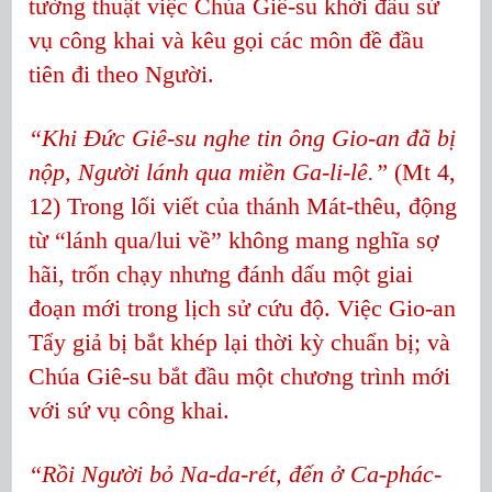
tường thuật việc Chúa Giê-su khởi đầu sứ
vụ công khai và kêu gọi các môn đề đầu
tiên đi theo Người.
“Khi Đức Giê-su nghe tin ông Gio-an đã bị
nộp, Người lánh qua miền Ga-li-lê.”
(Mt 4,
12) Trong lối viết của thánh Mát-thêu, động
từ “lánh qua/lui về” không mang nghĩa sợ
hãi, trốn chạy nhưng đánh dấu một giai
đoạn mới trong lịch sử cứu độ. Việc Gio-an
Tẩy giả bị bắt khép lại thời kỳ chuẩn bị; và
Chúa Giê-su bắt đầu một chương trình mới
với sứ vụ công khai.
“Rồi Người bỏ Na-da-rét, đến ở Ca-phác-