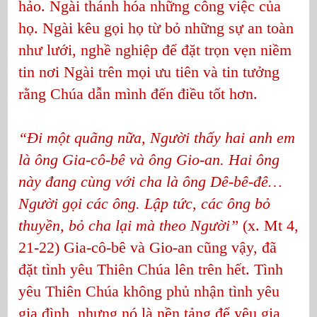
hảo. Ngài thánh hóa những công việc của
họ. Ngài kêu gọi họ từ bỏ những sự an toàn
như lưới, nghề nghiệp để đặt trọn vẹn niềm
tin nơi Ngài trên mọi ưu tiên và tin tưởng
rằng Chúa dẫn mình đến điều tốt hơn.
“Đi một quãng nữa, Người thấy hai anh em
là ông Gia-cô-bê và ông Gio-an. Hai ông
này đang cùng với cha là ông Dê-bê-đê…
Người gọi các ông. Lập tức, các ông bỏ
thuyền, bỏ cha lại mà theo Người”
(x. Mt 4,
21-22) Gia-cô-bê và Gio-an cũng vậy, đã
đặt tình yêu Thiên Chúa lên trên hết. Tình
yêu Thiên Chúa không phủ nhận tình yêu
gia đình, nhưng nó là nền tảng để yêu gia