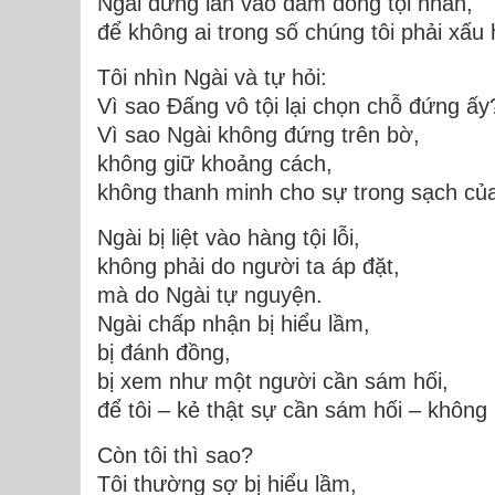
Ngài đứng lẫn vào đám đông tội nhân,
để không ai trong số chúng tôi phải xấu
Tôi nhìn Ngài và tự hỏi:
Vì sao Đấng vô tội lại chọn chỗ đứng ấy
Vì sao Ngài không đứng trên bờ,
không giữ khoảng cách,
không thanh minh cho sự trong sạch củ
Ngài
bị liệt vào hàng tội lỗi
,
không phải do người ta áp đặt,
mà do Ngài tự nguyện.
Ngài chấp nhận bị hiểu lầm,
bị đánh đồng,
bị xem như một người cần sám hối,
để tôi – kẻ thật sự cần sám hối – không
Còn tôi thì sao?
Tôi thường sợ bị hiểu lầm,