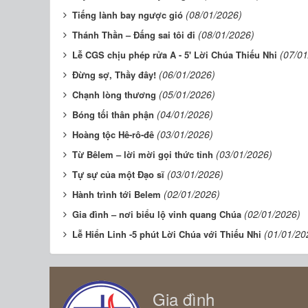
(08/01/2026)
Tiếng lành bay ngược gió
(08/01/2026)
Thánh Thần – Đấng sai tôi đi
(07/01
Lễ CGS chịu phép rửa A - 5' Lời Chúa Thiếu Nhi
(06/01/2026)
Đừng sợ, Thầy đây!
(05/01/2026)
Chạnh lòng thương
(04/01/2026)
Bóng tối thân phận
(03/01/2026)
Hoàng tộc Hê-rô-đê
(03/01/2026)
Từ Bêlem – lời mời gọi thức tỉnh
(03/01/2026)
Tự sự của một Đạo sĩ
(02/01/2026)
Hành trình tới Belem
(02/01/2026)
Gia đình – nơi biểu lộ vinh quang Chúa
(01/01/20
Lễ Hiển Linh -5 phút Lời Chúa với Thiếu Nhi
Gia đình