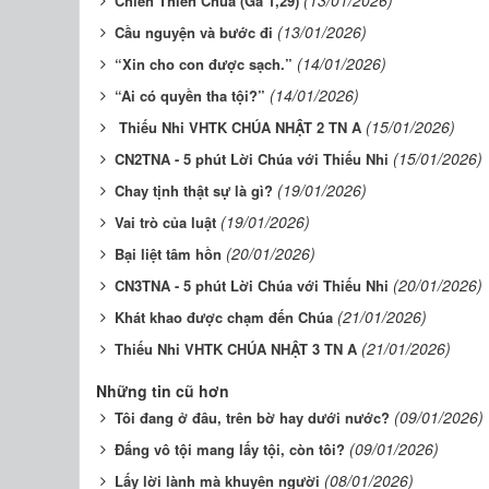
(13/01/2026)
Chiên Thiên Chúa (Ga 1,29)
(13/01/2026)
Cầu nguyện và bước đi
(14/01/2026)
“Xin cho con được sạch.”
(14/01/2026)
“Ai có quyền tha tội?”
(15/01/2026)
Thiếu Nhi VHTK CHÚA NHẬT 2 TN A
(15/01/2026)
CN2TNA - 5 phút Lời Chúa với Thiếu Nhi
(19/01/2026)
Chay tịnh thật sự là gì?
(19/01/2026)
Vai trò của luật
(20/01/2026)
Bại liệt tâm hồn
(20/01/2026)
CN3TNA - 5 phút Lời Chúa với Thiếu Nhi
(21/01/2026)
Khát khao được chạm đến Chúa
(21/01/2026)
Thiếu Nhi VHTK CHÚA NHẬT 3 TN A
Những tin cũ hơn
(09/01/2026)
Tôi đang ở đâu, trên bờ hay dưới nước?
(09/01/2026)
Đấng vô tội mang lấy tội, còn tôi?
(08/01/2026)
Lấy lời lành mà khuyên người