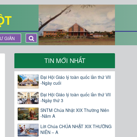
ỘT
Ư GIÃN
TIN MỚI NHẤT
Đại Hội Giáo lý toàn quốc lần thứ VII
-Ngày cuối
Đại Hội Giáo lý toàn quốc lần thứ VII
-Ngày thứ 3
SNTM Chúa Nhật XIX Thường Niên
-Năm A
Lời Chúa CHÚA NHẬT XIX THƯỜNG
NIÊN – A