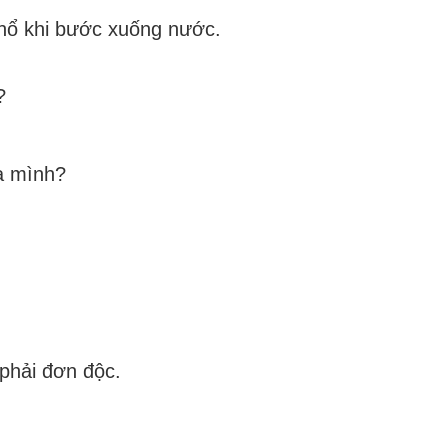
 hổ khi bước xuống nước.
?
a mình?
 phải đơn độc.