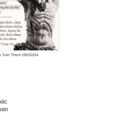
u Tuan Thanh 29032024
khác
oan