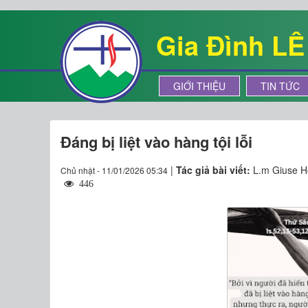
Gia Đình L
GIỚI THIỆU
TIN TỨC
Đáng bị liệt vào hàng tội lỗi
|
Tác giả bài viết:
L.m Giuse H
Chủ nhật - 11/01/2026 05:34
446