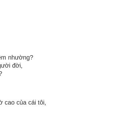
iêm nhường?
ười đời,
?
 cao của cái tôi,