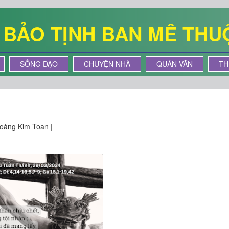
Ê BẢO TỊNH BAN MÊ THU
SỐNG ĐẠO
CHUYỆN NHÀ
QUÁN VĂN
TH
oàng Kim Toan |