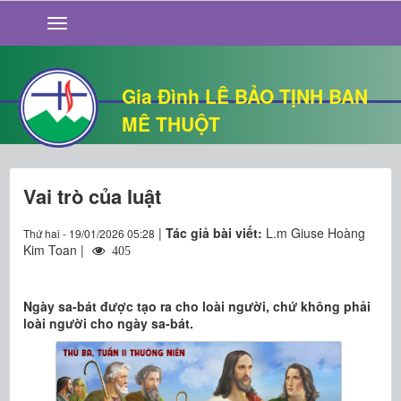
GIỚI THIỆU
TIN TỨC
SỐNG ĐẠO
Gia Đình LÊ BẢO TỊNH BAN
CHUYỆN NHÀ
MÊ THUỘT
QUÁN VĂN
THƯ GIÃN
Vai trò của luật
|
Tác giả bài viết:
L.m Giuse Hoàng
Thứ hai - 19/01/2026 05:28
Kim Toan |
405
Ngày sa-bát được tạo ra cho loài người, chứ không phải
loài người cho ngày sa-bát.