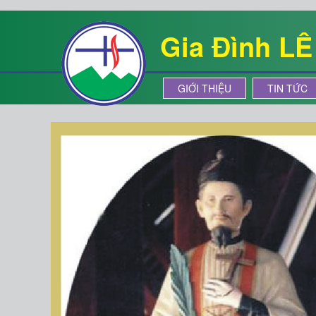
Gia Đình L
GIỚI THIỆU
TIN TỨC