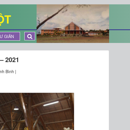
ỘT
Ư GIÃN
 – 2021
nh Bình |