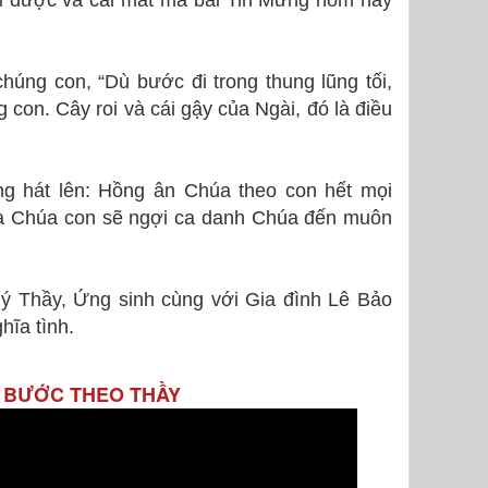
ái được và cái mất mà bài Tin Mừng hôm nay
úng con, “Dù bước đi trong thung lũng tối,
con. Cây roi và cái gậy của Ngài, đó là điều
g hát lên: Hồng ân Chúa theo con hết mọi
nhà Chúa con sẽ ngợi ca danh Chúa đến muôn
ý Thầy, Ứng sinh cùng với Gia đình Lê Bảo
hĩa tình.
ễ: BƯỚC THEO THẦY