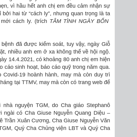
 hẹn, vì hầu hết anh chị em đều cảm nhận sự
ỉ bởi hai từ “cách ly”, nhưng quan trọng là ta
mới cách ly. (trích
T
ÂM TÌNH NGÀY BỔN
h bệnh đã được kiểm soát, tuy vậy, ngày Giỗ
t, nhiều anh em ở xa không thể về hội ngộ.
gày 14.4.2021, có khoảng 80 anh chị em hiện
o cáo sinh hoạt, báo cáo quỹ trong năm qua.
 Covid-19 hoành hành, may mà còn duy trì
tháng tại TTMV, may mà còn có trang web để
tại nhà nguyện TGM, do Cha giáo Stephanô
ới ngài có Cha Giuse Nguyễn Quang Diệu –
rê Trần Xuân Cương, Cha Giuse Nguyễn Văn
 TGM, Quý Cha Chủng viện LBT và Quý Cha