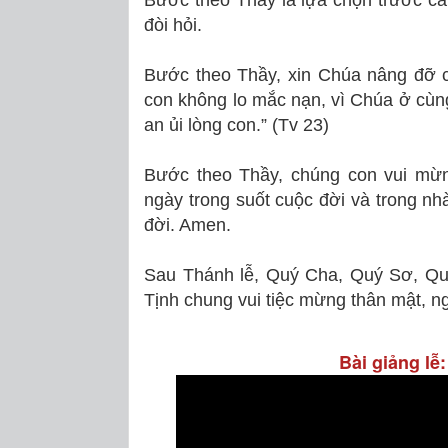
Bước theo Thầy là lựa chọn trước c
đòi hỏi.
Bước theo Thầy, xin Chúa nâng đỡ ch
con không lo mắc nạn, vì Chúa ở cùng 
an ủi lòng con.” (Tv 23)
Bước theo Thầy, chúng con vui mừn
ngày trong suốt cuộc đời và trong 
đời. Amen.
Sau Thánh lễ, Quý Cha, Quý Sơ, Qu
Tịnh chung vui tiệc mừng thân mật, ng
Bài giảng l