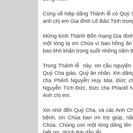
Cùng về hiệp dâng Thánh lễ có Quý
anh chị em Gia đình Lê Bảo Tịnh tron
Mừng kính Thánh Bổn mạng Gia đình
một lòng tạ ơn Chúa vì bao hồng ân 
bao khó khăn trong suốt những năm 
Trong Thánh lễ này, xin cầu nguyện
Quý Cha giáo, Quý ân nhân. Xin dâng
cha Phêrô Nguyễn Huy Mai, Đức ch
Nguyễn Tích Đức, Đức cha Phaolô 
Anh chị em.
Xin nhớ đến Quý Cha, và các Anh Ch
bệnh, xin Chúa ban ơn trợ giúp, nâ
Chúa. Chúng con một lòng dâng lên 
biết ơn. (trích Bài dẫn lễ).