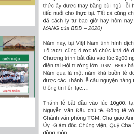
thức ấy được thay bằng bùi ngùi lỗi
tiếc nuối cho thực tại. Tất cả cũng ch
đã cách ly tự bao giờ hay hôm nay 
MẠNG của BĐD – 2020)
Năm nay, tại Việt Nam tình hình dịc
Tổ 2021 cũng được tổ chức khá dè dặ
Chương trình bắt đầu vào lúc 9g00 n
diện tại Hội trường lớn TGM. BĐD bá
Năm qua là một năm khá buồn tẻ do
được các Thánh lễ cầu nguyện hàng 
thông tin liên lạc,…
Thánh lễ bắt đầu vào lúc 10g00, 
Nguyễn Văn Đậu chủ tế. Đồng tế v
Chánh văn phòng TGM, Cha giáo An
Úy -Giám đốc Chủng viện, Quý Cha
đồng môn.