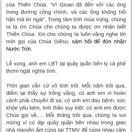
của Thiên Chúa. “Vì Gioan đã đến với các ông
trong đường công chính, và các ông không hối
hận mà tin ngài”. Trong tâm tình mùa Vọng, chúng
ta tạ ơn Chúa cho chúng ta được ơn nhận biết
Thiên Chúa. Xin cho chúng ta luôn vâng nghe lời
mời gọi của Chúa Giêsu:
sám hối để đón nhận
Nước Trời.
Lễ xong, anh em LBT lại quây quần bên ly cà phê
thơm ngát nghĩa tình.
Thời gian vẫn cứ vô tình trôi. Mỗi năm trôi qua,
điểm lại thấy sự trống vắng, có anh em vì hoàn
cảnh phải chuyển đi xa; có anh em đau bệnh, sức
khỏe yếu kém, tinh thần suy kiệt; có anh em được
Chúa gọi về,… Mỗi tháng trôi qua, chúng ta vui
mừng vì có dịp quây quần bên nhau trong gian
nhà nguyện ấm cúng tại TTMV để cùng nhau cảm