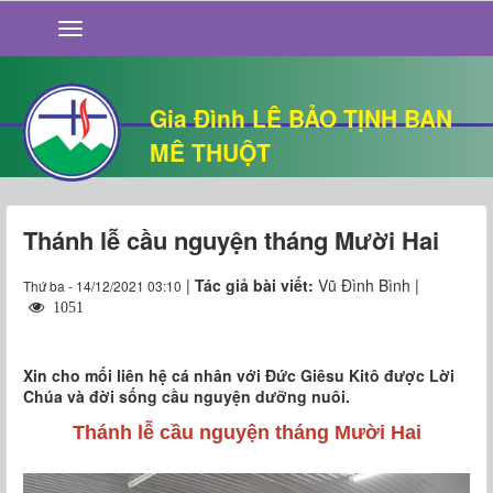
GIỚI THIỆU
TIN TỨC
SỐNG ĐẠO
Gia Đình LÊ BẢO TỊNH BAN
CHUYỆN NHÀ
MÊ THUỘT
QUÁN VĂN
THƯ GIÃN
Thánh lễ cầu nguyện tháng Mười Hai
|
Tác giả bài viết:
Vũ Đình Bình |
Thứ ba - 14/12/2021 03:10
1051
Xin cho mối liên hệ cá nhân với Đức Giêsu Kitô được Lời
Chúa và đời sống cầu nguyện dưỡng nuôi.
Thánh lễ cầu nguyện tháng Mười Hai