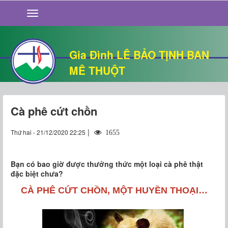
GIỚI THIỆU
TIN TỨC
SỐNG ĐẠO
Gia Đình LÊ BẢO TỊNH BAN
CHUYỆN NHÀ
MÊ THUỘT
QUÁN VĂN
THƯ GIÃN
Cà phê cứt chồn
|
Thứ hai - 21/12/2020 22:25
1655
Bạn có bao giờ được thưởng thức một loại cà phê thật
đặc biệt chưa?
CÀ PHÊ CỨT CHỒN, MỘT HUYỀN THOẠI…