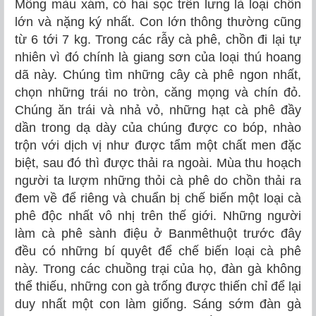
Mồng màu xám, có hai sọc trên lưng là loại chồn
lớn và nặng ký nhất. Con lớn thông thường cũng
từ 6 tới 7 kg. Trong các rẫy cà phê, chồn đi lại tự
nhiên vì đó chính là giang sơn của loại thú hoang
dã này. Chúng tìm những cây cà phê ngon nhất,
chọn những trái no tròn, căng mọng và chín đỏ.
Chúng ăn trái và nhả vỏ, những hạt cà phê đầy
dần trong dạ dày của chúng được co bóp, nhào
trộn với dịch vị như được tẩm một chất men đặc
biệt, sau đó thì được thải ra ngoài. Mùa thu hoạch
người ta lượm những thỏi cà phê do chồn thải ra
đem về để riêng và chuẩn bị chế biến một loại cà
phê độc nhất vô nhị trên thế giới. Những người
làm cà phê sành điệu ở Banmêthuột trước đây
đều có những bí quyêt để chế biến loại cà phê
này. Trong các chuồng trại của họ, đàn gà không
thể thiếu, những con gà trống được thiến chỉ để lại
duy nhất một con làm giống. Sáng sớm đàn gà