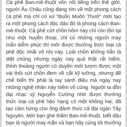
Cà phê Ban-mê-thuột vốn nổi tiếng trên thế giới,
người Âu Châu cũng đang tìm về một phong cách
cà phê mà chỉ có xứ “Buồn Muôn Thưở” mới tạo
ra một phong cách độc đáo đó là phong cách Ban-
mê-thuột. Cà phê cứt chồn hôm nay chỉ còn tồn tại
như một huyền thoại, chỉ có những người may
mắn diễm phúc thì mới được thưởng thức loại cà
phê độc nhất vô nhị này. Loài chồn không hẳn là
diệt chủng nhưng ngày nay quả thật rất hiếm,
thỉnh thoảng người có duyên mới lượm được một
vài thỏi cứt chồn đem về cất kỹ lưỡng, nhưng để
chế biến thì phải là tay sành điệu mà ngày nay
những nghệ nhân này hiếm vô cùng. Người ta đồn
đại nhạc sỹ Nguyễn Cường nhờ được thưởng
thức loại cà phê hảo hạng có một không hai, đã
tạo cảm hứng cho ông đánh thức cả đại ngàn Tây
Nguyên. Mời bạn ghé thăm Ban-mê-thuột, biết đâu
bạn là người may mắn và bạn hãy cùng tôi thưởng