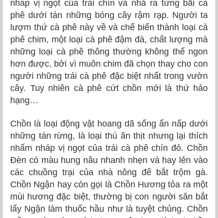
nháp vị ngọt của trái chín và nhả ra từng bãi cà
phê dưới tán những bóng cây rậm rạp. Người ta
lượm thứ cà phê này về và chế biến thành loại cà
phê chim, một loại cà phê đậm đà, chất lượng mà
những loại cà phê thông thường không thể ngon
hơn được, bởi vì muôn chim đã chọn thay cho con
người những trái cà phê đặc biệt nhất trong vườn
cây. Tuy nhiên cà phê cứt chồn mới là thứ hảo
hạng…
Chồn là loại động vật hoang dã sống ẩn nấp dưới
những tán rừng, là loại thú ăn thịt nhưng lại thích
nhấm nháp vị ngọt của trái cà phê chín đỏ. Chồn
Đèn có màu hung nâu nhanh nhẹn và hay lẻn vào
các chuồng trại của nhà nông để bắt trộm gà.
Chồn Ngận hay còn gọi là Chồn Hương tỏa ra một
mùi hương đặc biệt, thường bị con người săn bắt
lấy Ngận làm thuốc hầu như là tuyệt chủng. Chồn