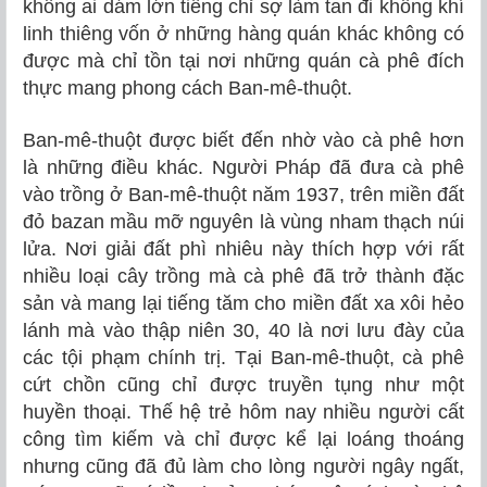
không ai dám lớn tiếng chỉ sợ làm tan đi không khí
linh thiêng vốn ở những hàng quán khác không có
được mà chỉ tồn tại nơi những quán cà phê đích
thực mang phong cách Ban-mê-thuột.
Ban-mê-thuột được biết đến nhờ vào cà phê hơn
là những điều khác. Người Pháp đã đưa cà phê
vào trồng ở Ban-mê-thuột năm 1937, trên miền đất
đỏ bazan mầu mỡ nguyên là vùng nham thạch núi
lửa. Nơi giải đất phì nhiêu này thích hợp với rất
nhiều loại cây trồng mà cà phê đã trở thành đặc
sản và mang lại tiếng tăm cho miền đất xa xôi hẻo
lánh mà vào thập niên 30, 40 là nơi lưu đày của
các tội phạm chính trị. Tại Ban-mê-thuột, cà phê
cứt chồn cũng chỉ được truyền tụng như một
huyền thoại. Thế hệ trẻ hôm nay nhiều người cất
công tìm kiếm và chỉ được kể lại loáng thoáng
nhưng cũng đã đủ làm cho lòng người ngây ngất,