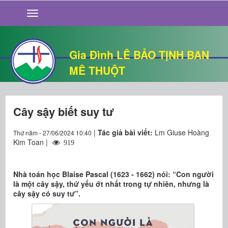
GIỚI THIỆU
TIN TỨC
SỐNG ĐẠO
Gia Đình LÊ BẢO TỊNH BAN
CHUYỆN NHÀ
MÊ THUỘT
QUÁN VĂN
THƯ GIÃN
Cây sậy biết suy tư
|
Tác giả bài viết:
Lm Giuse Hoàng
Thứ năm - 27/06/2024 10:40
Kim Toan |
919
Nhà toán học Blaise Pascal (1623 - 1662) nói: “Con người
là một cây sậy, thứ yếu ớt nhất trong tự nhiên, nhưng là
cây sậy có suy tư”.