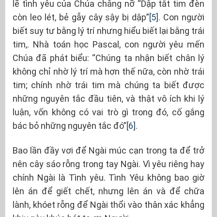
lẽ tình yêu của Chúa chẳng nỡ “Dập tắt tim đèn
còn leo lét, bẻ gẫy cây sậy bị dập”
[5]
. Con người
biết suy tư bằng lý trí nhưng hiểu biết lại bằng trái
tim,. Nhà toán học Pascal, con người yêu mến
Chúa đã phát biểu: “Chúng ta nhận biết chân lý
không chỉ nhờ lý trí mà hơn thế nữa, còn nhờ trái
tim; chính nhờ trái tim mà chúng ta biết được
những nguyên tắc đầu tiên, và thật vô ích khi lý
luận, vốn không có vai trò gì trong đó, cố gắng
bác bỏ những nguyên tắc đó”
[6]
.
Bao lần đầy vơi để Ngài múc cạn trong ta để trở
nên cây sáo rỗng trong tay Ngài. Vì yêu riêng hay
chính Ngài là Tình yêu. Tình Yêu không bao giờ
lên án để giết chết, nhưng lên án và để chữa
lành, khóet rỗng để Ngài thổi vào thân xác khẳng