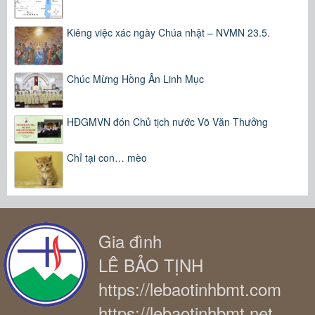
Kiêng việc xác ngày Chúa nhật – NVMN 23.5.
Chúc Mừng Hồng Ân Linh Mục
HĐGMVN đón Chủ tịch nước Võ Văn Thưởng
Chỉ tại con… mèo
Gia đình
LÊ BẢO TỊNH
https://lebaotinhbmt.com
https://lebaotinhbmt.net