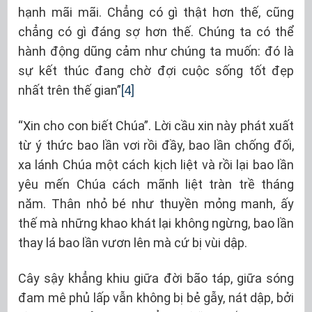
hạnh mãi mãi. Chẳng có gì thật hơn thế, cũng
chẳng có gì đáng sợ hơn thế. Chúng ta có thể
hành động dũng cảm như chúng ta muốn: đó là
sự kết thúc đang chờ đợi cuộc sống tốt đẹp
nhất trên thế gian”
[4]
“Xin cho con biết Chúa”. Lời cầu xin này phát xuất
từ ý thức bao lần vơi rồi đầy, bao lần chống đối,
xa lánh Chúa một cách kịch liệt và rồi lại bao lần
yêu mến Chúa cách mãnh liệt tràn trề tháng
năm. Thân nhỏ bé như thuyền mỏng manh, ấy
thế mà những khao khát lại không ngừng, bao lần
thay lá bao lần vươn lên mà cứ bị vùi dập.
Cây sậy khẳng khiu giữa đời bão táp, giữa sóng
đam mê phủ lấp vẫn không bị bẻ gẫy, nát dập, bởi