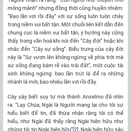
mỏng mảnh” nhưng đồng thời cũng huyền nhiệm:
“Bao lần vơi rồi đầy” với sự sống luôn tuôn chảy
trong niềm vui bất tận. Một chuỗi liên kết dẫn đến
chung cục là niềm vui bất tận, ý hướng này cũng
thấy trong văn hoá khi nói đến “Cây đời” hoặc khi
nhắc đến “Cây sự sống”. Biểu trưng của cây đời
này là “Sự vươn lên không ngừng về phía trời mà
sự sống đang bám rễ vào trái đất”, một cuộc tái
sinh không ngừng: bao lần trút lá để ra những
nhành lá mới, bao nhiêu lần vơi rồi đầy.
Cây sậy biết suy tư mà thánh Anselmo đã nhìn
ra: “Lạy Chúa, Ngài là Người mang lại cho tôi sự
hiểu biết để tin, đã thừa nhận rằng tôi có thể
hiểu, như Ngài đã thấy rằng Ngài hiện hữu như
chúng tôi tin Ngài hiện hữu”
[2]
, Ngài hiện hữu sâu