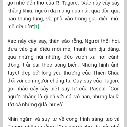
gợi nhớ đến thơ của R. Tagore: “Xác này cây sậy
khẳng khiu, người đã mang qua núi, qua đồi, qua
bao thung lũng, và phả vào trong giai điệu mới
[1]
mẻ đời đời"
Xác này cây sậy, thân sáo rỗng, Người thổi hơi,
đưa vào giai điệu mới mẻ, thanh âm dịu dàng,
qua những núi những đèo vươn xa nơi cánh
đồng, trải dài theo sóng biển. Những hình ảnh
tuyệt đẹp bởi lòng yêu thương của Thiên Chúa
đối với con người chúng ta. Cây sậy của Tagore
gợi nhắc cây sậy biết suy tư của Pascal: “Con
người chẳng là gì cả với cái vô hạn, nhưng lại là
tất cả những gì là hư vô”
Nhìn ngắm và suy tư về công trình sáng tạo và
Tagore nhận ra rằng: “Con người như thuyển nhỏ