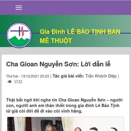
GIỚI THIỆU
TIN TỨC
SỐNG ĐẠO
Gia Đình LÊ BẢO TỊNH BAN
CHUYỆN NHÀ
MÊ THUỘT
QUÁN VĂN
THƯ GIÃN
Cha Gioan Nguyễn Sơn: Lời dẫn lễ
|
Tác giả bài viết:
Trần Khánh Điệp |
Thứ hai - 13/12/2021 20:23
1532
Thật bất ngờ khi nghe tin Cha Gioan Nguyễn Sơn – người
con, người anh em thân thiết trong gia đình Lê Bảo Tịnh
từ giã cõi đời để đi vào cõi vĩnh hằng.