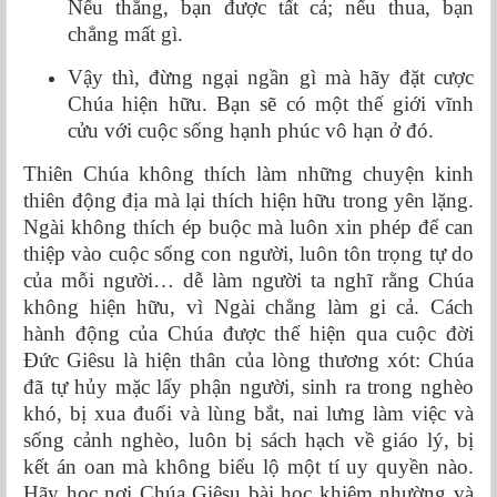
Nếu thắng, bạn được tất cả; nếu thua, bạn
chẳng mất gì.
Vậy thì, đừng ngại ngần gì mà hãy đặt cược
Chúa hiện hữu. Bạn sẽ có một thế giới vĩnh
cửu với cuộc sống hạnh phúc vô hạn ở đó.
Thiên Chúa không thích làm những chuyện kinh
thiên động địa mà lại thích hiện hữu trong yên lặng.
Ngài không thích ép buộc mà luôn xin phép để can
thiệp vào cuộc sống con người, luôn tôn trọng tự do
của mỗi người… dễ làm người ta nghĩ rằng Chúa
không hiện hữu, vì Ngài chẳng làm gi cả. Cách
hành động của Chúa được thể hiện qua cuộc đời
Đức Giêsu là hiện thân của lòng thương xót: Chúa
đã tự hủy mặc lấy phận người, sinh ra trong nghèo
khó, bị xua đuổi và lùng bắt, nai lưng làm việc và
sống cảnh nghèo, luôn bị sách hạch về giáo lý, bị
kết án oan mà không biểu lộ một tí uy quyền nào.
Hãy học nơi Chúa Giêsu bài học khiêm nhường và