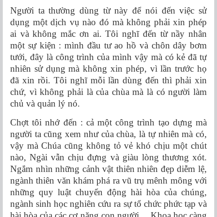
Người ta thường dùng từ này để nói đến việc sử
dụng một dịch vụ nào đó mà không phải xin phép
ai và không mắc ơn ai. Tôi nghĩ đến từ nầy nhân
một sự kiện : mình đầu tư ao hồ và chôn dây bơm
tưới, đây là công trình của mình vậy mà có kẻ đã tự
nhiên sử dụng mà không xin phép, vì lần trước họ
đã xin rồi. Tôi nghĩ mỗi lần dùng đến thì phải xin
chứ, vì không phải là của chùa mà là có người làm
chủ và quản lý nó.
Chợt tôi nhớ đến : cả một công trình tạo dựng mà
người ta cũng xem như của chùa, là tự nhiên mà có,
vậy mà Chúa cũng không tỏ vẻ khó chịu một chút
nào, Ngài vẫn chịu đựng và giàu lòng thương xót.
Ngắm nhìn những cảnh vật thiên nhiên đẹp diễm lệ,
ngành thiên văn khám phá ra vũ trụ mênh mông với
những quy luật chuyển động hài hòa của chúng,
ngành sinh học nghiên cứu ra sự tổ chức phức tạp và
hài hòa của các cơ năng con người… Khoa học càng