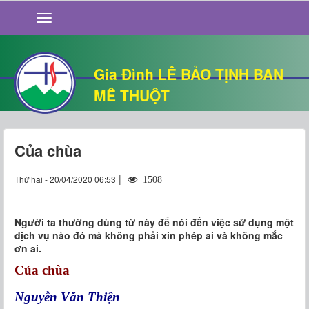
GIỚI THIỆU
TIN TỨC
SỐNG ĐẠO
Gia Đình LÊ BẢO TỊNH BAN
CHUYỆN NHÀ
MÊ THUỘT
QUÁN VĂN
THƯ GIÃN
Của chùa
|
Thứ hai - 20/04/2020 06:53
1508
Người ta thường dùng từ này để nói đến việc sử dụng một
dịch vụ nào đó mà không phải xin phép ai và không mắc
ơn ai.
Của chùa
Nguyễn Văn Thiện