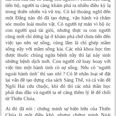
tiến bộ, người ta càng khám phá ra nhiều điều kỳ lạ
trong thiên nhiên và vũ trụ. Có kẻ thoáng nghĩ đến
một Đấng nào đó đã tạo dựng, vận hành và chăm
sóc muôn loài muôn vật. Có người tự mãn vì bộ óc
con người quá tài giỏi, nhưng thực ra con người
cũng mới chỉ dừng lại ở khám phá chứ chưa tiến đến
việc tạo nên sự sống, cùng lắm là chỉ ghép mầm
sống nầy với mầm sống kia. Các nhà khoa học tìm
được thuốc chủng ngừa bệnh nầy thì lại nảy sinh
những bệnh dịch mới. Con người cứ loay hoay với
việc tìm một hành tinh có sự sống. Nếu có ‘người
ngoài hành tinh’ thì sao nhỉ ? Có lẽ nhân loại sẽ đặt
lại vấn đề tạo dựng của sách Sáng Thế, và cả vấn đề
Ngôi Hai cứu chuộc, khi đó thì các nhà thần học
phải đau đầu và người ta sẽ càng thêm lý lẽ để chối
từ Thiên Chúa.
Ai đó đã nói : chứng minh sự hiện hữu của Thiên
Chúa là một điều khó, nhưng chứng minh Ngài