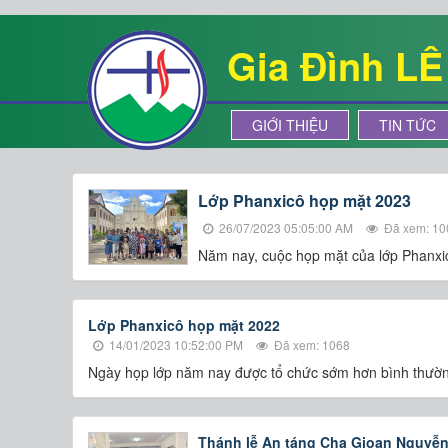
Gia Đình L
GIỚI THIỆU
TIN TỨC
Lớp Phanxicô họp mặt 2023
26/07/2023 05:05:00 AM
Đã xem: 10
Năm nay, cuộc họp mặt của lớp Phanxicô
Lớp Phanxicô họp mặt 2022
14/01/2023 10:52:00 PM
Đã xem: 1068
Ngày họp lớp năm nay được tổ chức sớm hơn bình thường 
Thánh lễ An táng Cha Gioan Nguyễ