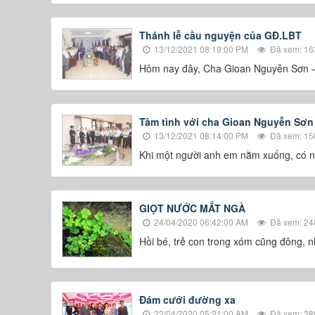
Thánh lễ cầu nguyện của GĐ.LBT
13/12/2021 08:19:00 PM
Đã xem: 16
Hôm nay đây, Cha Gioan Nguyễn Sơn – m
Tâm tình với cha Gioan Nguyễn Sơn
13/12/2021 08:14:00 PM
Đã xem: 15
Khi một người anh em nằm xuống, có ngư
GIỌT NƯỚC MẮT NGÀ
24/04/2020 06:42:00 AM
Đã xem: 24
Hồi bé, trẻ con trong xóm cũng đông, n
Đám cưới đường xa
22/04/2020 05:21:00 AM
Đã xem: 28