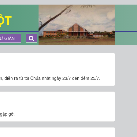
ỘT
Ư GIÃN
, diễn ra từ tối Chúa nhật ngày 23/7 đến đêm 25/7.
 gặp gỡ,