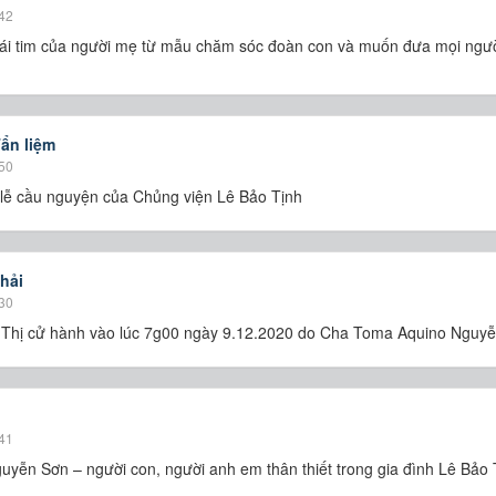
42
trái tim của người mẹ từ mẫu chăm sóc đoàn con và muốn đưa mọi ngườ
ẩn liệm
50
 lễ cầu nguyện của Chủng viện Lê Bảo Tịnh
hải
30
ị Thị cử hành vào lúc 7g00 ngày 9.12.2020 do Cha Toma Aquino Nguyễ
41
uyễn Sơn – người con, người anh em thân thiết trong gia đình Lê Bảo Tị