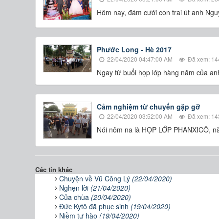
Hôm nay, đám cưới con trai út anh Ng
Phước Long - Hè 2017
22/04/2020 04:47:00 AM
Đã xem: 14
Ngay từ buổi họp lớp hàng năm của anh
Cảm nghiệm từ chuyến gặp gỡ
22/04/2020 03:52:00 AM
Đã xem: 14
Nói nôm na là HỌP LỚP PHANXICÔ, n
Các tin khác
Chuyện về Vũ Công Lý
(22/04/2020)
Nghẹn lời
(21/04/2020)
Của chùa
(20/04/2020)
Đức Kytô đã phục sinh
(19/04/2020)
Niềm tự hào
(19/04/2020)