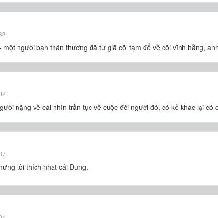
33
ột người bạn thân thương đã từ giã cõi tạm để về cõi vĩnh hằng, an
02
ời nặng về cái nhìn trần tục về cuộc đời người đó, có kẻ khác lại có c
87
hưng tôi thích nhất cái Dung.
01