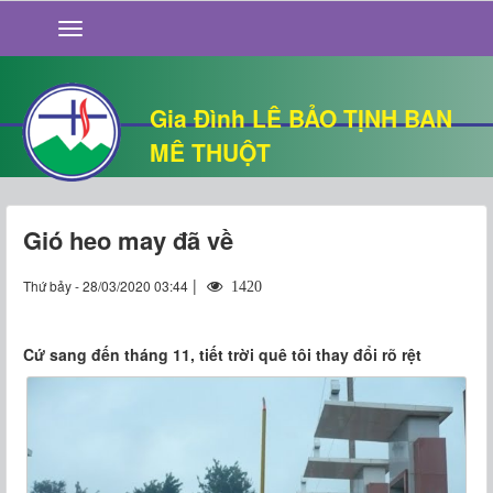
GIỚI THIỆU
TIN TỨC
SỐNG ĐẠO
Gia Đình LÊ BẢO TỊNH BAN
CHUYỆN NHÀ
MÊ THUỘT
QUÁN VĂN
THƯ GIÃN
Gió heo may đã về
|
Thứ bảy - 28/03/2020 03:44
1420
Cứ sang đến tháng 11, tiết trời quê tôi thay đổi rõ rệt