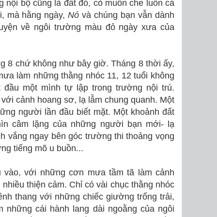
 nội bộ cũng là đất đỏ, cỏ muốn che luôn cả
i, mà hằng ngày,
Nó
và chúng bạn vẫn dành
yện về ngôi trường màu đỏ ngày xưa của
ng 8 chứ không như bây giờ. Tháng 8 thời ấy,
mưa làm những thằng nhóc 11, 12 tuổi không
đầu một mình tự lập trong trường nội trú.
với cảnh hoang sơ, lạ lẫm chung quanh. Một
hững người lần đầu biết mặt. Một khoảnh đất
hìn câm lặng của những người bạn mới- lạ
h vắng ngay bên góc trường thi thoảng vọng
ng tiếng mõ u buồn...
ầu vào, với những cơn mưa tầm tã làm cảnh
ó
nhiều thiện cảm. Chỉ có vài chục thằng nhóc
ênh thang với những chiếc giường trống trải,
m những cái hành lang dài ngoằng của ngôi