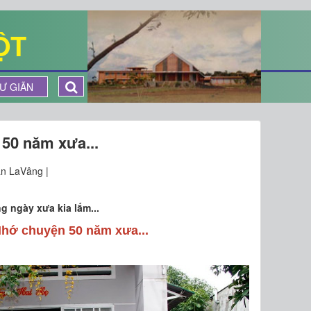
ỘT
Ư GIÃN
50 năm xưa...
n LaVâng |
 ngày xưa kia lắm...
Nhớ chuyện 50 năm xưa...