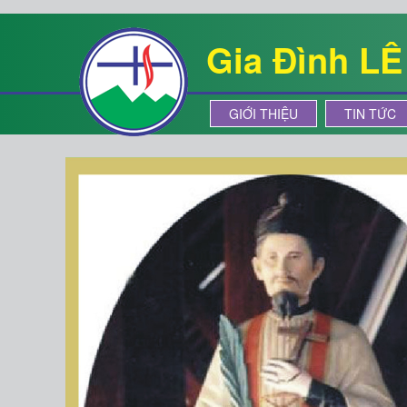
Gia Đình L
GIỚI THIỆU
TIN TỨC