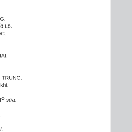
G.
ồ Lô.
C.
MAI.
H TRUNG.
khỉ.
 MỸ
sữa
.
.
i
.