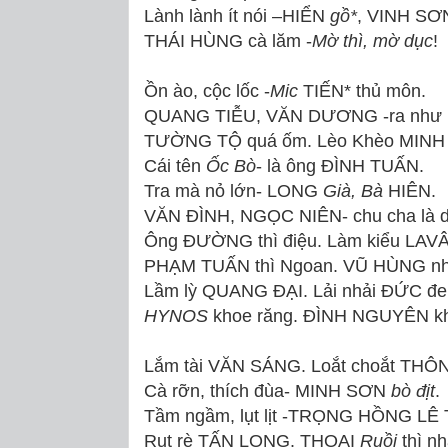
Lành lành ít nói –HIỂN
gồ*
, VINH SƠ
THÁI HÙNG cà lăm -
Mờ thì, mờ dục
!
Ồn ào, cộc lốc -
Mic
TIẾN* thủ môn.
QUANG TIỄU, VĂN DƯƠNG -ra như n
TƯỜNG TỘ quá ốm. Lèo Khèo MIN
Cái tên
Ốc Bò
- là ông ĐÌNH TUẤN.
Tra mà nỏ lớn- LONG
Già, Bà
HIÊN.
VĂN ĐÌNH, NGỌC NIÊN- chu cha là d
Ông ĐƯỜNG thì điệu. Làm kiểu LAV
PHẠM TUẤN thì Ngoan. VŨ HÙNG nhá
Lầm lỳ QUANG ĐẠI. Lải nhải ĐỨC đe
HYNOS
khoe răng. ĐÌNH NGUYÊN kh
Lắm tài VĂN SÁNG. Loắt choắt TH
Cà rỡn, thích đùa- MINH SƠN
bò địt
.
Tầm ngầm, lụt lịt -TRỌNG HỒNG LÊ
Rụt rè TẤN LONG. THOẠI
Ruồi
thì nh