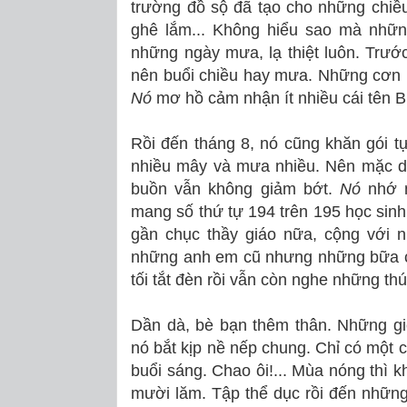
trường đồ sộ đã tạo cho những chi
ghê lắm... Không hiểu sao mà nhữn
những ngày mưa, lạ thiệt luôn. Trư
nên buổi chiều hay mưa. Những cơn m
Nó
mơ hồ cảm nhận ít nhiều cái tên 
Rồi đến tháng 8, nó cũng khăn gói t
nhiều mây và mưa nhiều. Nên mặc dù
buồn vẫn không giảm bớt.
Nó
nhớ n
mang số thứ tự 194 trên 195 học sin
gần chục thầy giáo nữa, cộng với 
những anh em cũ nhưng những bữa c
tối tắt đèn rồi vẫn còn nghe những thút
Dần dà, bè bạn thêm thân. Những gi
nó bắt kịp nề nếp chung. Chỉ có một c
buổi sáng. Chao ôi!... Mùa nóng thì k
mười lăm. Tập thể dục rồi đến nhữn