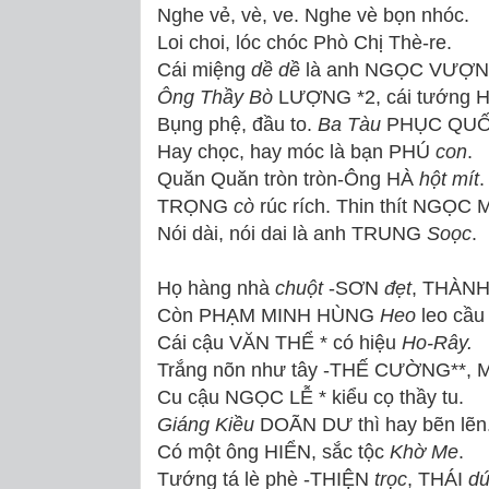
Nghe vẻ, vè, ve. Nghe vè bọn nhóc.
Loi choi, lóc chóc Phò Chị Thè-re.
Cái miệng
dề dề
là anh NGỌC VƯỢN
Ông Thầy Bò
LƯỢNG *2, cái tướng H
Bụng phệ, đầu to.
Ba Tàu
PHỤC QUỐ
Hay chọc, hay móc là bạn PHÚ
con
.
Quăn Quăn tròn tròn-Ông HÀ
hột mít
.
TRỌNG
cò
rúc rích. Thin thít NGỌC 
Nói dài, nói dai là anh TRUNG
Soọc
.
Họ hàng nhà
chuột
-SƠN
đẹt
, THÀN
Còn PHẠM MINH HÙNG
Heo
leo cầu 
Cái cậu VĂN THỂ * có hiệu
Ho-Rây.
Trắng nõn như tây -THẾ CƯỜNG**,
Cu cậu NGỌC LỄ * kiểu cọ thầy tu.
Giáng Kiều
DOÃN DƯ thì hay bẽn lẽn
Có một ông HIỂN, sắc tộc
Khờ Me
.
Tướng tá lè phè -THIỆN
trọc
, THÁI
dú