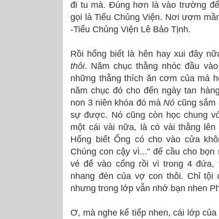
đi tu mà. Đúng hơn là vào trường để
gọi là Tiểu Chủng Viện. Nơi ươm m
-Tiểu Chủng Viện Lê Bảo Tịnh.
Rồi hổng biết là hên hay xui đây nữ
thôi
. Năm chục thằng nhóc đầu vào,
những thằng thích ăn cơm của má hơ
năm chục đó cho đến ngày tan hàng
non 3 niên khóa đó mà
Nó
cũng sắm đ
sự được. Nó cũng còn học chung vớ
một cái vài nữa, là có vài thằng lên
Hổng biết Ổng có cho vào cửa kh
Chúng con cậy vì...” để cầu cho bọn
vé để vào cổng rồi vì trong 4 đứa,
nhang đèn của vợ con thôi. Chỉ tội c
nhưng trong lớp vẫn nhớ bạn nhen 
Ơ, mà nghe kể tiếp nhen, cái lớp của