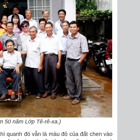
ệm 50 năm Lớp Tê-rê-xa.)
thì quanh đó vẫn là màu đỏ của đất chen vào