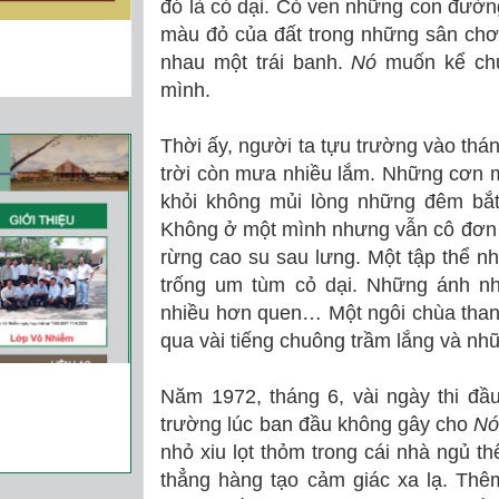
đó là cỏ dại. Cỏ ven những con đường
màu đỏ của đất trong những sân chơ
nhau một trái banh.
Nó
muốn kể chu
mình.
Thời ấy, người ta tựu trường vào thá
trời còn mưa nhiều lắm. Những cơn 
khỏi không mủi lòng những đêm bắt 
Không ở một mình nhưng vẫn cô đơn 
rừng cao su sau lưng. Một tập thể n
trống um tùm cỏ dại. Những ánh n
nhiều hơn quen… Một ngôi chùa than
qua vài tiếng chuông trầm lắng và nhữ
Năm 1972, tháng 6, vài ngày thi đ
trường lúc ban đầu không gây cho
N
nhỏ xiu lọt thỏm trong cái nhà ngủ th
thẳng hàng tạo cảm giác xa lạ. Thê