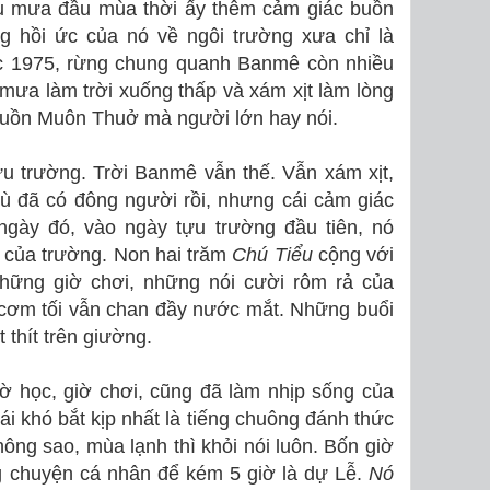
ều mưa đầu mùa thời ấy thêm cảm giác buồn
g hồi ức của nó về ngôi trường xưa chỉ là
ớc 1975, rừng chung quanh Banmê còn nhiều
ưa làm trời xuống thấp và xám xịt làm lòng
Buồn Muôn Thuở mà người lớn hay nói.
ựu trường. Trời Banmê vẫn thế. Vẫn xám xịt,
 đã có đông người rồi, nhưng cái cảm giác
gày đó, vào ngày tựu trường đầu tiên, nó
h của trường. Non hai trăm
Chú Tiểu
cộng với
những giờ chơi, những nói cười rôm rả của
ơm tối vẫn chan đầy nước mắt. Những buổi
 thít trên giường.
ờ học, giờ chơi, cũng đã làm nhịp sống của
ái khó bắt kịp nhất là tiếng chuông đánh thức
hông sao, mùa lạnh thì khỏi nói luôn. Bốn giờ
g chuyện cá nhân để kém 5 giờ là dự Lễ.
Nó