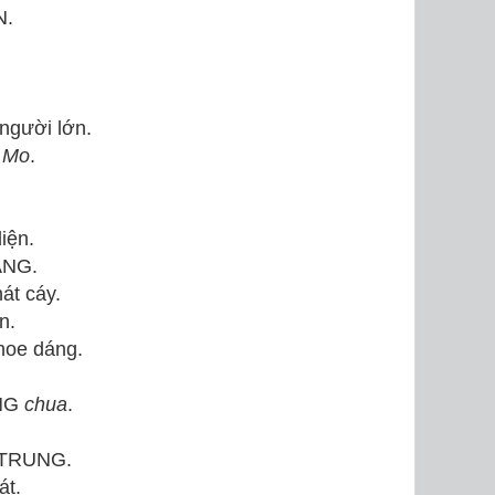
N.
gười lớn.
H
Mo
.
iện.
ÂNG.
t cáy.
n.
oe dáng.
ÔNG
chua
.
 TRUNG.
át.