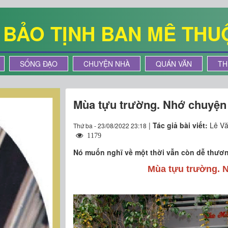
Ê BẢO TỊNH BAN MÊ THU
SỐNG ĐẠO
CHUYỆN NHÀ
QUÁN VĂN
TH
Mùa tựu trường. Nhớ chuyện 
|
Tác giả bài viết:
Lê Vă
Thứ ba - 23/08/2022 23:18
1179
Nó muốn nghĩ về một thời vẫn còn dễ thương
Mùa tựu trường. 