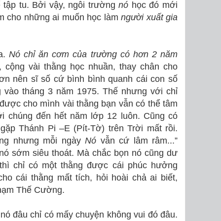
 tập tu. Bởi vậy, ngôi trường
nó
học đó mới
ầm cho những ai muốn học làm
người xuất gia
a.
Nó chỉ ăn cơm của trường có hơn 2 năm
 cộng vài thằng học nhuần, thay chân cho
n nên sĩ số cứ bình bình quanh cái con số
 vào tháng 3 năm 1975. Thế nhưng với chỉ
ược cho mình vài thằng bạn vẫn có thể tâm
i chúng đến hết năm lớp 12 luôn. Cũng có
 gặp Thánh Pi –E (Pít-Tờ) trên Trời mất rồi.
ông nhưng mỗi ngày
Nó
vẫn cứ lâm râm...”
 nó sớm siêu thoát. Mà chắc bọn nó cũng dư
 thì chỉ có một thằng được cái phúc hưởng
ho cái thằng mất tích, hỏi hoài chả ai biết,
Phạm Thế Cường.
 nó đâu chỉ có mấy chuyện không vui đó đâu.