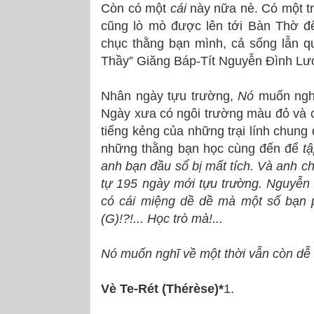
Còn có một
cái
này nữa nè. Có một t
cũng lò mò được lên tới Bàn Thờ đ
chục thằng bạn mình, cả sống lẫn q
Thầy” Giăng Báp-Tít Nguyễn Đình Lư
Nhân ngày tựu trường,
Nó
muốn nghĩ
Ngày xưa có ngôi trường màu đỏ và 
tiếng kẻng của những trại lính chung
những thằng bạn học cùng đến để
t
anh bạn đầu sổ bị mất tích. Và anh 
tự 195 ngày mới tựu trường. Nguyễ
có cái miệng dề dề mà một số bạn 
(G)!?!... Học trò mà!...
Nó muốn nghĩ về một thời vẫn còn dễ 
Vè Te-Rét (Thérèse)*
1.