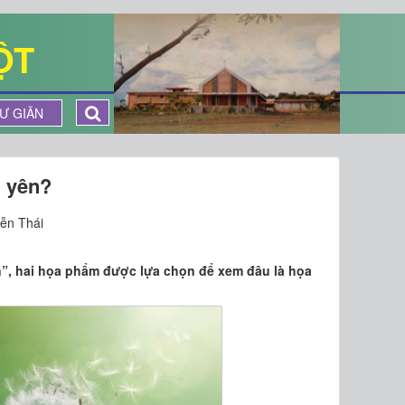
ỘT
Ư GIÃN
h yên?
ễn Thái
n”, hai họa phẩm được lựa chọn để xem đâu là họa