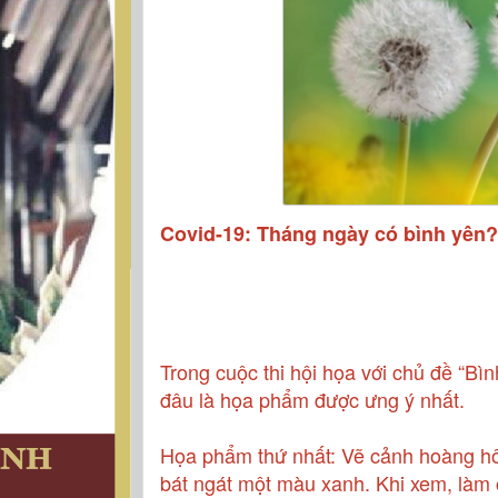
Covid-19: Tháng ngày có bình yên
Trong cuộc thi hội họa với chủ đề “B
đâu là họa phẩm được ưng ý nhất.
Họa phẩm thứ nhất: Vẽ cảnh hoàng h
bát ngát một màu xanh. Khi xem, làm 