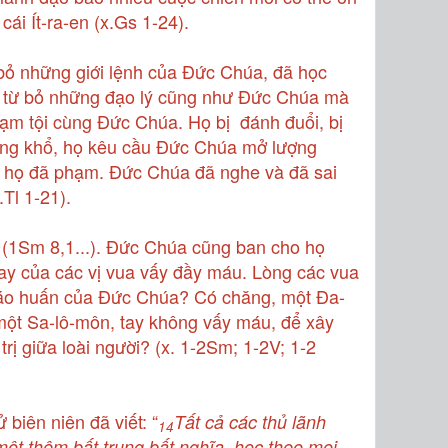
cái Ít-ra-en (x.Gs 1-24).
 bỏ những giới lệnh của Đức Chúa, đã học
à từ bỏ những đạo lý cũng như Đức Chúa mà
ạm tội cùng Đức Chúa. Họ bị đánh đuổi, bị
ống khổ, họ kêu cầu Đức Chúa mở lượng
à họ đã phạm. Đức Chúa đã nghe và đã sai
.Tl 1-21).
 (1Sm 8,1...). Đức Chúa cũng ban cho họ
ay của các vị vua vấy đầy máu. Lòng các vua
giáo huấn của Đức Chúa? Có chăng, một Đa-
 một Sa-lô-môn, tay không vấy máu, để xây
ị giữa loài người? (x. 1-2Sm; 1-2V; 1-2
biên niên đã viết: “
Tất cả các thủ lãnh
14
một thêm bất trung bất nghĩa, học theo mọi