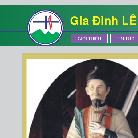
Gia Đình L
GIỚI THIỆU
TIN TỨC