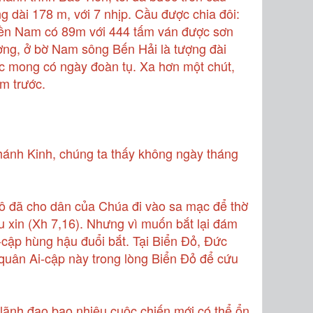
 dài 178 m, với 7 nhịp. Cầu được chia đôi:
iền Nam có 89m với 444 tấm ván được sơn
ng, ở bờ Nam sông Bến Hải là tượng đài
 mong có ngày đoàn tụ. Xa hơn một chút,
m trước.
Thánh Kinh, chúng ta thấy không ngày tháng
-ô đã cho dân của Chúa đi vào sa mạc để thờ
 xin (Xh 7,16). Nhưng vì muốn bắt lại đám
-cập hùng hậu đuổi bắt. Tại Biển Đỏ, Đức
 quân Ai-cập này trong lòng Biển Đỏ để cứu
 lãnh đạo bao nhiêu cuộc chiến mới có thể ổn