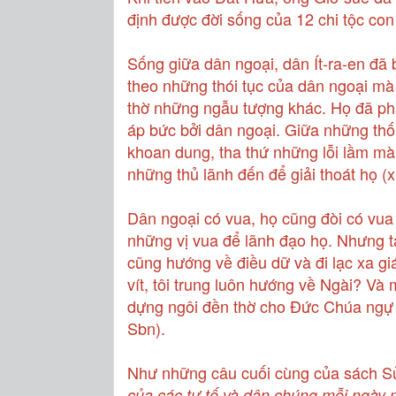
định được đời sống của 12 chi tộc con 
Sống giữa dân ngoại, dân Ít-ra-en đã
theo những thói tục của dân ngoại m
thờ những ngẫu tượng khác. Họ đã ph
áp bức bởi dân ngoại. Giữa những th
khoan dung, tha thứ những lỗi lầm m
những thủ lãnh đến để giải thoát họ (x
Dân ngoại có vua, họ cũng đòi có vua
những vị vua để lãnh đạo họ. Nhưng t
cũng hướng về điều dữ và đi lạc xa 
vít, tôi trung luôn hướng về Ngài? Và
dựng ngôi đền thờ cho Đức Chúa ngự tr
Sbn).
Như những câu cuối cùng của sách Sử 
của các tư tế và dân chúng mỗi ngày 