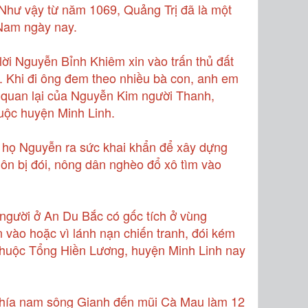
 Như vậy từ năm 1069, Quảng Trị đã là một
Nam ngày nay.
i Nguyễn Bỉnh Khiêm xin vào trấn thủ đất
t. Khi đi ông đem theo nhiều bà con, anh em
quan lại của Nguyễn Kim người Thanh,
uộc huyện Minh Linh.
, họ Nguyễn ra sức khai khẩn để xây dựng
uôn bị đói, nông dân nghèo đổ xô tìm vào
người ở An Du Bắc có gốc tích ở vùng
vào hoặc vì lánh nạn chiến tranh, đói kém
thuộc Tổng Hiền Lương, huyện Minh Linh nay
hía nam sông Gianh đến mũi Cà Mau làm 12