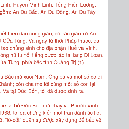
 Linh, Huyện Minh Linh, Tổng Hiền Lương,
 gồm: An Du Bắc, An Du Đông, An Du Tây,
hết theo đạo công giáo, có các giáo xứ An
ạt Cửa Tùng. Và ngay từ thời Pháp thuộc, đã
o tạo chủng sinh cho địa phận Huế và Vinh,
g nữ tu nổi tiếng được lập tại làng Di Loan.
a Tùng, phía bắc tỉnh Quảng Trị (1).
u Bắc mà xuôi Nam. Ông bà và một số cô dì
hánh; còn cha mẹ tôi cùng một số còn lại
Và tại Đức Bổn, tôi đã được sinh ra.
bố mẹ lại bỏ Đức Bổn mà chạy về Phước Vĩnh
968, tôi đã chứng kiến một trận đánh ác liệt
ột “lô-cốt” quân sự được xây dựng để bảo vệ