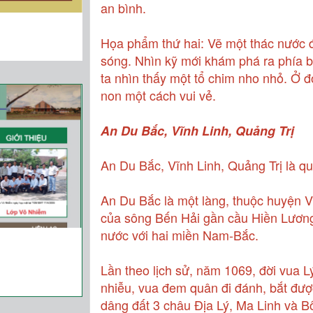
an bình.
Họa phẩm thứ hai: Vẽ một thác nước
sóng. Nhìn kỹ mới khám phá ra phía b
ta nhìn thấy một tổ chim nho nhỏ. Ở 
non một cách vui vẻ.
An Du Bắc, Vĩnh Linh, Quảng Trị
An Du Bắc, Vĩnh Linh, Quảng Trị là q
An Du Bắc là một làng, thuộc huyện V
của sông Bến Hải gần cầu Hiền Lương 
nước với hai miền Nam-Bắc.
Lần theo lịch sử, năm 1069, đời vua
nhiễu, vua đem quân đi đánh, bắt đư
dâng đất 3 châu Địa Lý, Ma Linh và B