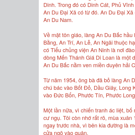
Dinh. Trong đó có Dinh Cát, Phủ Vĩnh
An Du Đại Xã có từ đó. An Du Đại Xã
An Du Nam.
Về mặt tôn giáo, làng An Du Bắc hầu 
Bằng, An Trí, An Lễ, An Ngãi thuộc h
có Tiểu chủng viện An Ninh là nơi đà
dòng Mến Thánh Giá Di Loan là một dòn
An Du Bắc nằm ven miền duyên hải Cử
Từ năm 1954, ông bà đã bỏ làng An D
chú bác vào Bốt Đỏ, Dầu Giây, Long K
vào Đức Bổn, Phước Tín, Phước Long. 
Một lần nữa, vì chiến tranh ác liệt, 
cư ngụ. Tôi còn nhớ rất rõ, mùa xuân 1
ngay trước nhà, vì bên kia đường là m
cửa ngõ vào quận.