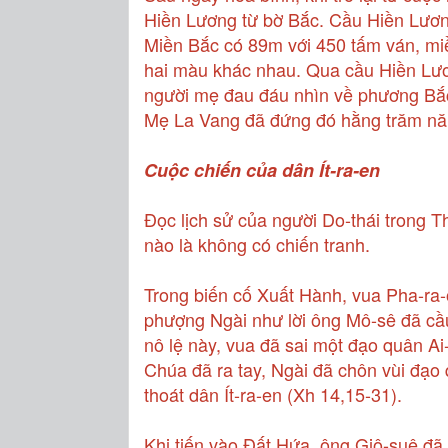
Hiền Lương từ bờ Bắc. Cầu Hiền Lương
Miền Bắc có 89m với 450 tấm ván, m
hai màu khác nhau. Qua cầu Hiền Lươ
người mẹ đau đáu nhìn về phương Bắc
Mẹ La Vang đã đứng đó hằng trăm nă
Cuộc chiến của dân Ít-ra-en
Đọc lịch sử của người Do-thái trong 
nào là không có chiến tranh.
Trong biến cố Xuất Hành, vua Pha-ra
phượng Ngài như lời ông Mô-sê đã cầu
nô lệ này, vua đã sai một đạo quân Ai
Chúa đã ra tay, Ngài đã chôn vùi đạo
thoát dân Ít-ra-en (Xh 14,15-31).
Khi tiến vào Đất Hứa, ông Giô-suê đã