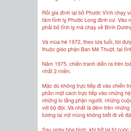
Rồi gia đình lại bỏ Phước Vĩnh chạy 
tâm tỉnh lỵ Phước Long định cư. Vào n
phải bỏ tỉnh lỵ mà chạy về Bình Dươn
Và mùa hè 1972, theo lứa tuổi, tôi đượ
thuộc giáo phận Ban Mê Thuột, tại tỉ
Năm 1975, chiến tranh diễn ra trên t
nhất 2 miền.
Mặc dù không trực tiếp đi vào chiến tr
phần một cách trực tiếp vào những hệ
những lo lắng phận người, những cuộc 
với bộ đội. Và nhất là đêm trên những 
tương lai mịt mùng không biết đi về đ
Sau ngày hòa bình, khi trở lại từ cuộc