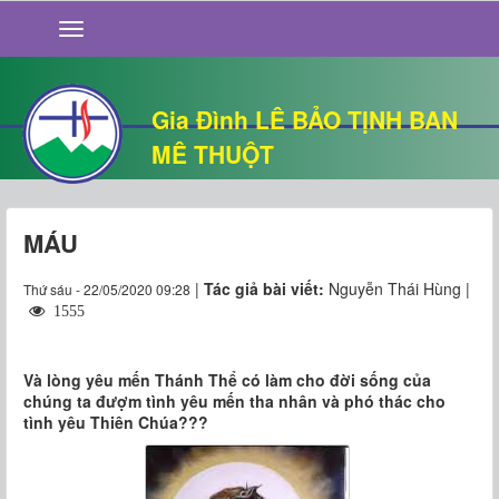
GIỚI THIỆU
TIN TỨC
SỐNG ĐẠO
Gia Đình LÊ BẢO TỊNH BAN
CHUYỆN NHÀ
MÊ THUỘT
QUÁN VĂN
THƯ GIÃN
MÁU
|
Tác giả bài viết:
Nguyễn Thái Hùng |
Thứ sáu - 22/05/2020 09:28
1555
Và lòng yêu mến Thánh Thể có làm cho đời sống của
chúng ta đượm tình yêu mến tha nhân và phó thác cho
tình yêu Thiên Chúa???