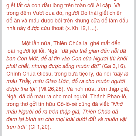
giết tất cả con đầu lòng trên toàn cõi Ai cập. Và
trong đêm Vượt qua đó, người Do thái giết chiên
để ăn và máu được bôi trên khung cửa để làm dấu
nhà này được cứu thoát (x.Xh 12,1...).
Một lần nữa, Thiên Chúa lại ghé mắt đến
loài người tội lỗi. Ngài
“đã yêu thế gian đến nỗi đã
ban Con Một, để ai tin vào Con của Người thì khỏi
(Ga 3,16).
phải chết, nhưng được sống muôn đời”
Chính Chúa Giêsu, trong bữa tiệc ly, đã nói
“đây là
máu Thầy, máu Giao Ước, đổ ra cho muôn người
(Mt 26,28). Và hơn nữa, trên thập giá,
được tha tội”
Ngài đã đổ máu ra cho mọi người. Thánh Phao-lô,
trong thơ gởi tín hữu Cô-lô-xê cũng đã viết:
“
Nhờ
máu Người đổ ra trên thập giá, Thiên Chúa đã
đem lại bình an cho mọi loài dưới đất và muôn vật
(
Cl 1,20
).
trên trời”