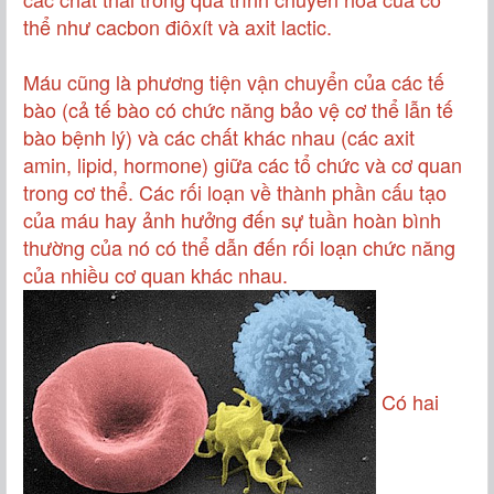
thể như
cacbon điôxít
và
axit lactic
.
Máu cũng là phương tiện vận chuyển của các tế
bào (cả tế bào có chức năng bảo vệ cơ thể lẫn tế
bào bệnh lý) và các chất khác nhau (các
axit
amin
,
lipid
,
hormone
) giữa các tổ chức và cơ quan
trong cơ thể. Các rối loạn về thành phần cấu tạo
của máu hay ảnh hưởng đến sự tuần hoàn bình
thường của nó có thể dẫn đến rối loạn chức năng
của nhiều cơ quan khác nhau.
Có hai