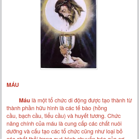
MÁU
là một
tổ chức
di động được tạo thành từ
Máu
thành phần hữu hình là các
tế bào
(
hồng
cầu
,
bạch cầu
,
tiểu cầu
) và
huyết tương
. Chức
năng chính của máu là cung cấp các chất nuôi
dưỡng và cấu tạo các tổ chức cũng như loại bỏ
các chất thải trong quá trình
chuyển hóa
của cơ