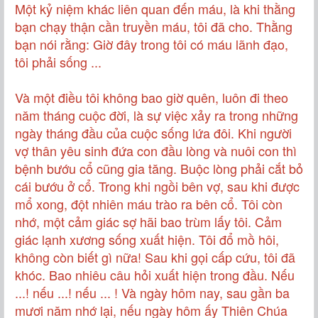
Một kỷ niệm khác liên quan đến máu, là khi thằng
bạn chạy thận cần truyền máu, tôi đã cho. Thằng
bạn nói rằng: Giờ đây trong tôi có máu lãnh đạo,
tôi phải sống ...
Và một điều tôi không bao giờ quên, luôn đi theo
năm tháng cuộc đời, là sự việc xảy ra trong những
ngày tháng đầu của cuộc sống lứa đôi. Khi người
vợ thân yêu sinh đứa con đầu lòng và nuôi con thì
bệnh bướu cổ cũng gia tăng. Buộc lòng phải cắt bỏ
cái bướu ở cổ. Trong khi ngồi bên vợ, sau khi được
mổ xong, đột nhiên máu trào ra bên cổ. Tôi còn
nhớ, một cảm giác sợ hãi bao trùm lấy tôi. Cảm
giác lạnh xương sống xuất hiện. Tôi đổ mồ hôi,
không còn biết gì nữa! Sau khi gọi cấp cứu, tôi đã
khóc. Bao nhiêu câu hỏi xuất hiện trong đầu. Nếu
...! nếu ...! nếu ... ! Và ngày hôm nay, sau gần ba
mươi năm nhớ lại, nếu ngày hôm ấy Thiên Chúa