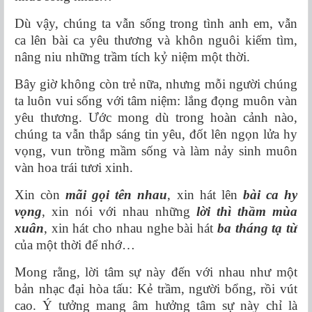
Dù vậy, chúng ta vẫn sống trong tình anh em, vẫn
ca lên bài ca yêu thương và khôn nguôi kiếm tìm,
nâng niu những trầm tích kỷ niệm một thời.
Bây giờ không còn trẻ nữa, nhưng mỗi người chúng
ta luôn vui sống với tâm niệm: lắng đọng muôn vàn
yêu thương. Ước mong dù trong hoàn cảnh nào,
chúng ta vẫn thắp sáng tin yêu, đốt lên ngọn lửa hy
vọng, vun trồng mầm sống và làm nảy sinh muôn
vàn hoa trái tươi xinh.
Xin còn
mãi gọi tên nhau
, xin hát lên
bài ca hy
vọng
, xin nói với nhau những
lời thì thầm mùa
xuân
, xin hát cho nhau nghe bài hát
ba tháng tạ từ
của một thời để nhớ…
Mong rằng, lời tâm sự này đến với nhau như một
bản nhạc đại hòa tấu: Kẻ trầm, người bổng, rồi vút
cao. Ý tưởng mang âm hưởng tâm sự này chỉ là