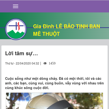
GIỚI THIỆU
TIN TỨC
SỐNG ĐẠO
Gia Đình LÊ BẢO TỊNH BAN
CHUYỆN NHÀ
MÊ THUỘT
QUÁN VĂN
THƯ GIÃN
Lời tâm sự…
|
Thứ tư - 22/04/2020 04:32
1459
Cuộc sống như một dòng chảy. Đã có một thời, tôi và các
anh, các bạn, cùng vui, cùng buồn, vẫy vùng với nhau trên
cùng khúc sông cuộc đời.