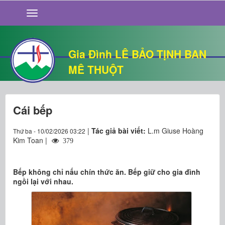
GIỚI THIỆU
TIN TỨC
SỐNG ĐẠO
Gia Đình LÊ BẢO TỊNH BAN
CHUYỆN NHÀ
MÊ THUỘT
QUÁN VĂN
THƯ GIÃN
Cái bếp
|
Tác giả bài viết:
L.m Giuse Hoàng
Thứ ba - 10/02/2026 03:22
Kim Toan |
379
Bếp không chỉ nấu chín thức ăn. Bếp giữ cho gia đình
ngồi lại với nhau.