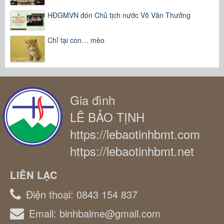
HĐGMVN đón Chủ tịch nước Võ Văn Thưởng
Chỉ tại con… mèo
Gia đình
LÊ BẢO TỊNH
https://lebaotinhbmt.com
https://lebaotinhbmt.net
LIÊN LẠC
Điện thoại:
0843 154 837
Email:
binhbalme@gmail.com