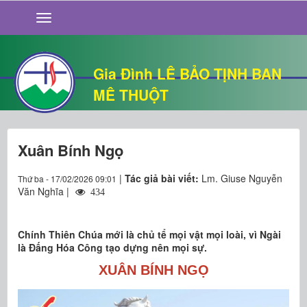
GIỚI THIỆU
TIN TỨC
SỐNG ĐẠO
Gia Đình LÊ BẢO TỊNH BAN
CHUYỆN NHÀ
MÊ THUỘT
QUÁN VĂN
THƯ GIÃN
Xuân Bính Ngọ
|
Tác giả bài viết:
Lm. Giuse Nguyễn
Thứ ba - 17/02/2026 09:01
Văn Nghĩa |
434
Chính Thiên Chúa mới là chủ tể mọi vật mọi loài, vì Ngài
là Đấng Hóa Công tạo dựng nên mọi sự.
XUÂN BÍNH NGỌ