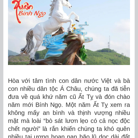
Hòa với tâm tình con dân nước Việt và bà
con nhiều dân tộc Á Châu, chúng ta đã tiễn
đưa về quá khứ năm cũ Ất Tỵ và đón chào
năm mới Bính Ngọ. Một năm Ất Tỵ xem ra
không mấy an bình và thịnh vượng nhiều
mặt mà loài “bò sát lươn lẹo có cả nọc độc
chết người” là rắn khiến chúng ta khó quên
nhiều tai ương hoạn nạn bão lũ dọc dài đất