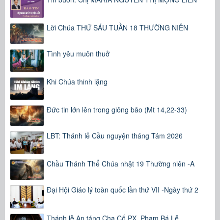
Lời Chúa THỨ SÁU TUẦN 18 THƯỜNG NIÊN
Tình yêu muôn thuở
Khi Chúa thinh lặng
Đức tin lớn lên trong giông bão (Mt 14,22-33)
LBT: Thánh lễ Cầu nguyện tháng Tám 2026
Chầu Thánh Thể Chúa nhật 19 Thường niên -A
Đại Hội Giáo lý toàn quốc lần thứ VII -Ngày thứ 2
Thánh lễ An táng Cha Cố PX. Phạm Bá Lễ