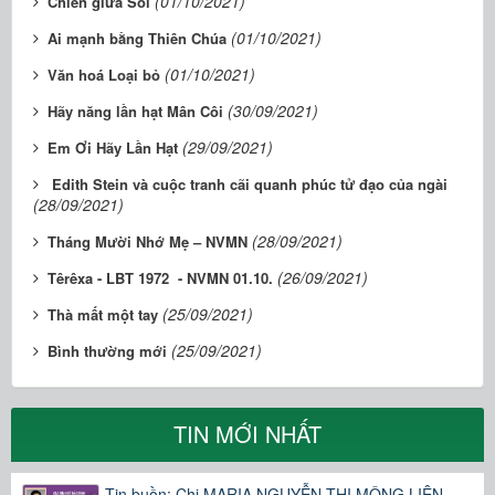
(01/10/2021)
Chiên giữa Sói
(01/10/2021)
Ai mạnh bằng Thiên Chúa
(01/10/2021)
Văn hoá Loại bỏ
(30/09/2021)
Hãy năng lần hạt Mân Côi
(29/09/2021)
Em Ơi Hãy Lần Hạt
Edith Stein và cuộc tranh cãi quanh phúc tử đạo của ngài
(28/09/2021)
(28/09/2021)
Tháng Mười Nhớ Mẹ – NVMN
(26/09/2021)
Têrêxa - LBT 1972 - NVMN 01.10.
(25/09/2021)
Thà mất một tay
(25/09/2021)
Bình thường mới
TIN MỚI NHẤT
Tin buồn: Chị MARIA NGUYỄN THỊ MỘNG LIÊN