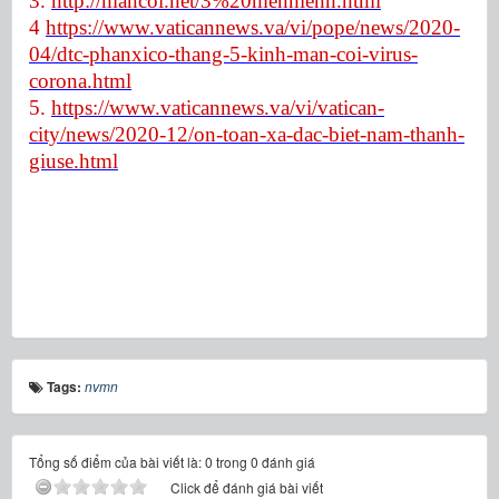
3.
http://mancoi.net/3%20menhlenh.html
4
https://www.vaticannews.va/vi/pope/news/2020-
04/dtc-phanxico-thang-5-kinh-man-coi-virus-
corona.html
5.
https://www.vaticannews.va/vi/vatican-
city/news/2020-12/on-toan-xa-dac-biet-nam-thanh-
giuse.html
Tags:
nvmn
Tổng số điểm của bài viết là: 0 trong 0 đánh giá
Click để đánh giá bài viết