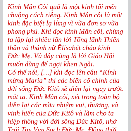
Kinh Mân Côi quả là một kinh tôi mến
chuộng cách riêng. Kinh Mân côi là một
kinh đặc biệt lạ lùng vì vừa đơn sơ vừa
phong phú. Khi đọc kinh Mân côi, chúng
ta lập lại nhiều lần lời Tổng lãnh Thiên
thần và thánh nữ Êlisabét chào kính
Đức Mẹ. Và đây cũng là lời Giáo Hội
muốn dùng để ngợi khen Ngài.
Có thể nói, […] khi đọc lên câu “Kính
mừng Maria” thì các biến cố chính của
đời sống Đức Kitô sẽ diễn lại ngay trước
mắt ta. Kinh Mân côi, xét trong toàn bộ
diễn lại các mầu nhiệm vui, thương, và
vinh hiển của Đức Kitô và làm cho ta
hiệp thông với đời sống Đức Kitô, nhờ
Trái Tim Vẹn Sạch Đức Mẹ. Đồng thời