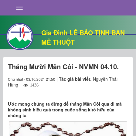
GIỚI THIỆU
TIN TỨC
SỐNG ĐẠO
Gia Đình LÊ BẢO TỊNH BAN
CHUYỆN NHÀ
MÊ THUỘT
QUÁN VĂN
THƯ GIÃN
Tháng Mười Mân Côi - NVMN 04.10.
|
Tác giả bài viết:
Nguyễn Thái
Chủ nhật - 03/10/2021 21:50
Hùng |
1436
Ước mong chúng ta đừng để tháng Mân Côi qua đi mà
không sinh hiệu quả trong cuộc sống kitô hữu của
chúng ta.