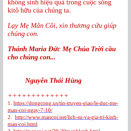
không sinh hiệu quả trong cuộc sống
kitô hữu của chúng ta.
Lạy Mẹ Mân Côi, xin thương cứu giúp
chúng con.
Thánh Maria Đức Mẹ Chúa Trời cầu
cho chúng con...
Nguyễn Thái Hùng
+++++++++++++
1.
https://dongcong.us/tin-truyen-giao/le-duc-me-
man-coi-ngay-7-10/
2.
http://www.mancoi.net/lich-su-va-gia-tri-kinh-
man-coi.html