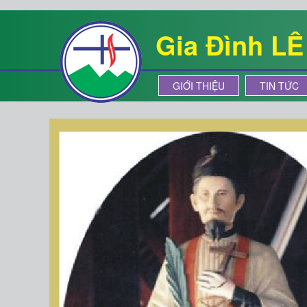
Gia Đình L
GIỚI THIỆU
TIN TỨC