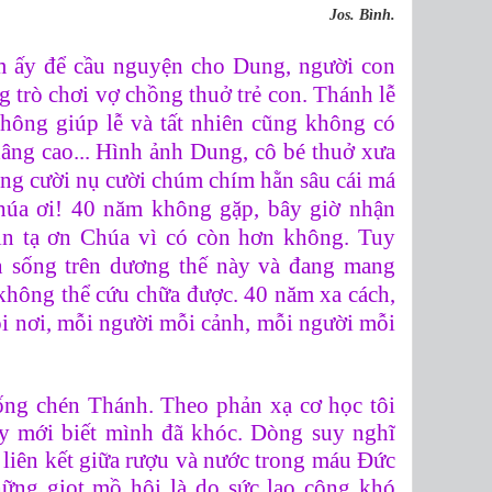
Jos. Bình.
ôm ấy để cầu nguyện cho Dung, người con
ng trò chơi vợ chồng thuở trẻ con. Thánh lễ
không giúp lễ và tất nhiên cũng không có
âng cao... Hình ảnh Dung, cô bé thuở xưa
ệng cười nụ cười chúm chím hằn sâu cái má
húa ơi! 40 năm không gặp, bây giờ nhận
in tạ ơn Chúa vì có còn hơn không. Tuy
n sống trên dương thế này và đang mang
không thể cứu chữa được. 40 năm xa cách,
i nơi, mỗi người mỗi cảnh, mỗi người mỗi
uống chén Thánh.
Theo phản xạ cơ học tôi
ấy mới biết mình đã khóc. Dòng suy nghĩ
sự liên kết giữa rượu và nước trong máu Đức
ững giọt mồ hôi là do sức lao công khó