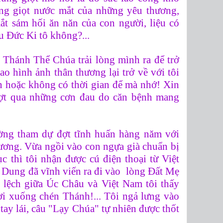
ng giọt nước mắt của những yêu thương,
ắt sám hối ăn năn của con người, liệu có
 Đức Ki tô không?...
ớc Thánh Thể Chúa trải lòng mình ra để trở
ao hình ảnh thân thương lại trở về với tôi
n hoặc không có thời gian để mà nhớ! Xin
ợt qua những cơn đau do căn bệnh mang
ờng tham dự đợt tĩnh huấn hàng năm với
ương.
Vừa ngồi vào con ngựa già chuẩn bị
thì tôi nhận được cú điện thoại từ Việt
: Dung đã vĩnh viến ra đi vào lòng Đất Mẹ
h lệch giữa Úc Châu và Việt Nam tôi thấy
rơi xuống chén Thánh!... Tôi ngả lưng vào
 tay lái, câu "Lạy Chúa" tự nhiên được thốt