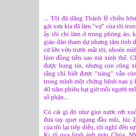
... Tôi đã dâng Thánh lễ chiều h
gái xưa kia đã làm "vợ" của tôi tro
ấy tôi chỉ làm ở trong phòng áo, 
giáo dân tham dự nhưng tâm tình d
cứ lởn vởn trước mắt tôi, nhoẻn mi
lúm đồng tiền sao mà xinh thế. C
được hung tin, nhưng con cũng x
rằng chỉ biết được "nàng" vẫn cò
trong mình một chứng bệnh nan y 
40 năm phiêu bạt giờ mỗi người mỗ
số phận...
Có cái gì đó như giọt nước rớt x
đưa tay quẹt ngang đầu mũi, lúc 
của tôi lại tiếp diễn, tôi nghĩ đến 
Ki tô qua hình ảnh máu Chúa. Nh