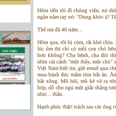
Hôm tiễn tôi đi chủng viện, nó dúi
ngần nắm tay nó: “Dung khóc à? Tết
Thế mà đã 40 năm…
Hôm qua, tôi bị cúm, rất khó chịu.
lúc ốm thì chỉ có mỗi con chó bên
hơn không? Cha bệnh, cha đói thì
nhìn cái cảnh "một thầy, một chó" 
Việt Nam biết tin, gửi email qua ch
mua bánh đúc mắm tôm bắt ăn. Ăn
bắt xông. Mồ hôi, mồ kê vã ra nh
bóp, dỗ cho ngủ một giấc thẳng tư
như… thần.
Hạnh phúc thật! trách sao các ông 