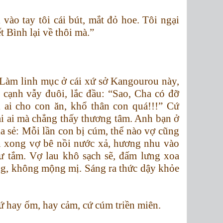
 vào tay tôi cái bút, mắt đỏ hoe. Tôi ngại
 Bình lại về thôi mà.”
Làm linh mục ở cái xứ sở Kangourou này,
 cạnh vẫy đuôi, lắc đầu: “Sao, Cha có đỡ
 ai cho con ăn, khổ thân con quá!!!” Cứ
ai ai mà chẳng thấy thương tâm. Anh bạn ở
ia sẻ: Mỗi lần con bị cúm, thể nào vợ cũng
 xong vợ bê nồi nước xả, hương nhu vào
ư tắm. Vợ lau khô sạch sẽ, đấm lưng xoa
ng, không mộng mị. Sáng ra thức dậy khỏe
cứ hay ốm, hay cảm, cứ cúm triền miên.