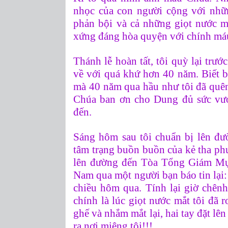
nhọc của con người cộng với nhữ
phản bội và cả những giọt nước m
xứng đáng hòa quyện với chính máu
Thánh lễ hoàn tất, tôi quỳ lại trư
về với quá khứ hơn 40 năm.
Biết b
mà 40 năm qua hầu như tôi đã quê
Chúa ban ơn cho Dung đủ sức vư
đến.
Sáng hôm sau tôi chuẩn bị lên đư
tâm trạng buồn buồn của kẻ tha ph
lên đường đến Tòa Tổng Giám Mục 
Nam qua một người bạn báo tin lại
chiều hôm qua. Tính lại giờ chên
chính là lúc giọt nước mắt tôi đã 
ghế và nhắm mắt lại, hai tay đặt lên
ra nơi miệng tôi!!!