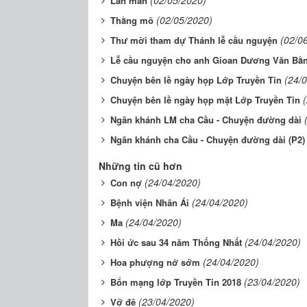
(02/05/2020)
Lan man
(02/05/2020)
Thằng mõ
(02/0
Thư mời tham dự Thánh lễ cầu nguyện
Lễ cầu nguyện cho anh Gioan Dương Văn Bằ
(24/
Chuyện bên lề ngày họp Lớp Truyền Tin
Chuyện bên lề ngày họp mặt Lớp Truyền Tin
Ngân khánh LM cha Cầu - Chuyện đường dài
Ngân khánh cha Cầu - Chuyện đường dài (P2)
Những tin cũ hơn
(24/04/2020)
Con nợ
(24/04/2020)
Bệnh viện Nhân Ái
(24/04/2020)
Ma
(24/04/2020)
Hồi ức sau 34 năm Thống Nhất
(24/04/2020)
Hoa phượng nở sớm
(23/04/2020)
Bổn mạng lớp Truyền Tin 2018
(23/04/2020)
Vỡ đê