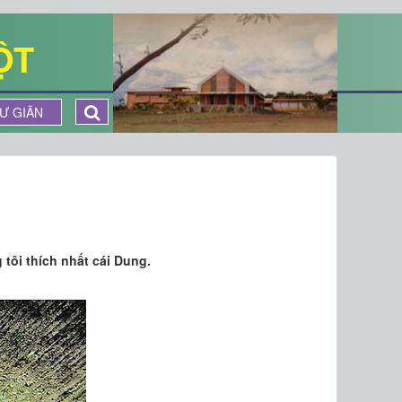
ỘT
Ư GIÃN
tôi thích nhất cái Dung.