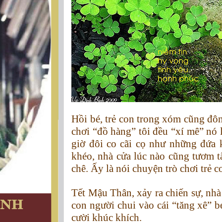
H
ồi bé, trẻ con trong xóm cũng đô
chơi “đồ hàng” tôi đều “xí mê” nó 
giờ đôi co cãi cọ như những đứa 
khéo, nhà cửa lúc nào cũng tươm tấ
chê. Ấy là nói chuyện trò chơi trẻ co
Tết Mậu Thân, xảy ra chiến sự, nhà 
con người chui vào cái “tăng xê” bé
cười khúc khích.