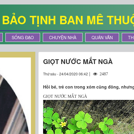
Ê BẢO TỊNH BAN MÊ THU
SỐNG ĐẠO
CHUYỆN NHÀ
QUÁN VĂN
TH
GIỌT NƯỚC MẮT NGÀ
|
Thứ sáu - 24/04/2020 06:42
2487
Hồi bé, trẻ con trong xóm cũng đông, nhưng 
GIỌT NƯỚC MẮT NGÀ