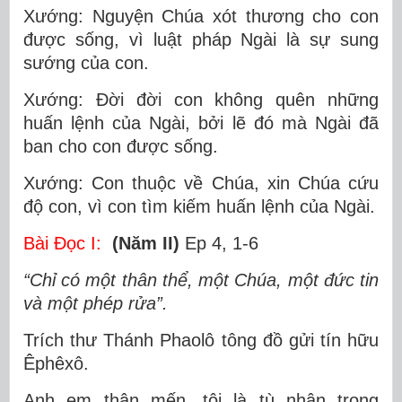
Xướng: Nguyện Chúa xót thương cho con
được sống, vì luật pháp Ngài là sự sung
sướng của con.
Xướng: Ðời đời con không quên những
huấn lệnh của Ngài, bởi lẽ đó mà Ngài đã
ban cho con được sống.
Xướng: Con thuộc về Chúa, xin Chúa cứu
độ con, vì con tìm kiếm huấn lệnh của Ngài.
Bài Ðọc I:
(Năm II)
Ep 4, 1-6
“Chỉ có một thân thể, một Chúa, một đức tin
và một phép rửa”.
Trích thư Thánh Phaolô tông đồ gửi tín hữu
Êphêxô.
Anh em thân mến, tôi là tù nhân trong