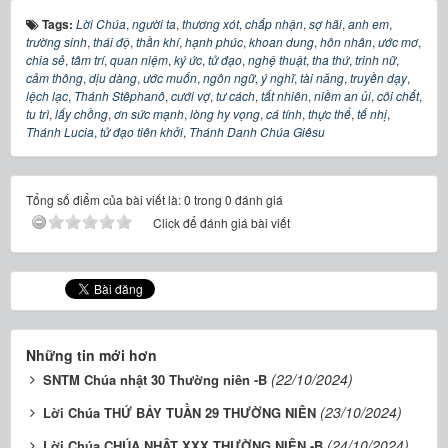
Tags:
Lời Chúa
,
người ta
,
thương xót
,
chấp nhận
,
sợ hãi
,
anh em
,
trường sinh
,
thái độ
,
thần khí
,
hạnh phúc
,
khoan dung
,
hôn nhân
,
ước mơ
,
chia sẻ
,
tâm trí
,
quan niệm
,
ký ức
,
tử đạo
,
nghệ thuật
,
tha thứ
,
trinh nữ
,
cảm thông
,
dịu dàng
,
ước muốn
,
ngôn ngữ
,
ý nghĩ
,
tài năng
,
truyền dạy
,
lệch lạc
,
Thánh Stêphanô
,
cưới vợ
,
tư cách
,
tất nhiên
,
niềm an ủi
,
cõi chết
,
tu trì
,
lấy chồng
,
ơn sức mạnh
,
lòng hy vọng
,
cá tính
,
thực thể
,
tế nhị
,
Thánh Lucia
,
tử đạo tiên khởi
,
Thánh Danh Chúa Giêsu
Tổng số điểm của bài viết là: 0 trong 0 đánh giá
Click để đánh giá bài viết
Những tin mới hơn
(22/10/2024)
SNTM Chúa nhật 30 Thường niên -B
(23/10/2024)
Lời Chúa THỨ BẢY TUẦN 29 THƯỜNG NIÊN
(24/10/2024)
Lời Chúa CHÚA NHẬT XXX THƯỜNG NIÊN -B