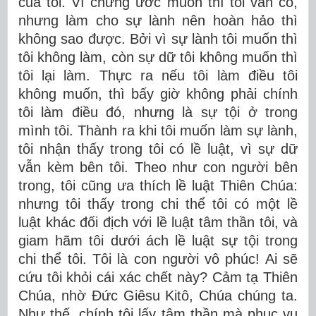
của tôi. Vì chưng ước muốn thì tôi vẫn có,
nhưng làm cho sự lành nên hoàn hảo thì
không sao được. Bởi vì sự lành tôi muốn thì
tôi không làm, còn sự dữ tôi không muốn thì
tôi lại làm. Thực ra nếu tôi làm điều tôi
không muốn, thì bấy giờ không phải chính
tôi làm điều đó, nhưng là sự tội ở trong
mình tôi. Thành ra khi tôi muốn làm sự lành,
tôi nhận thấy trong tôi có lề luật, vì sự dữ
vẫn kèm bên tôi. Theo như con người bên
trong, tôi cũng ưa thích lề luật Thiên Chúa:
nhưng tôi thấy trong chi thể tôi có một lề
luật khác đối địch với lề luật tâm thần tôi, và
giam hãm tôi dưới ách lề luật sự tội trong
chi thể tôi. Tôi là con người vô phúc! Ai sẽ
cứu tôi khỏi cái xác chết này? Cảm tạ Thiên
Chúa, nhờ Ðức Giêsu Kitô, Chúa chúng ta.
Như thế, chính tôi lấy tâm thần mà phục vụ