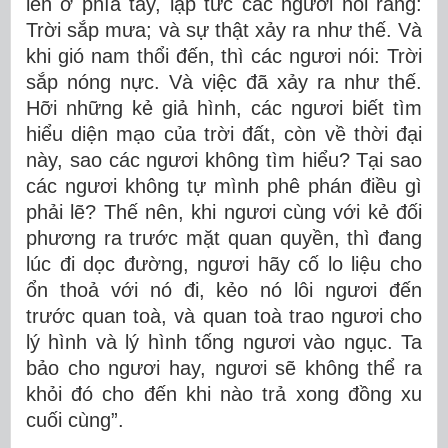
lên ở phía tây, lập tức các ngươi nói rằng:
Trời sắp mưa; và sự thật xảy ra như thế. Và
khi gió nam thổi đến, thì các ngươi nói: Trời
sắp nóng nực. Và việc đã xảy ra như thế.
Hỡi những kẻ giả hình, các ngươi biết tìm
hiểu diện mạo của trời đất, còn về thời đại
này, sao các ngươi không tìm hiểu? Tại sao
các ngươi không tự mình phê phán điều gì
phải lẽ? Thế nên, khi ngươi cùng với kẻ đối
phương ra trước mặt quan quyền, thì đang
lúc đi dọc đường, ngươi hãy cố lo liệu cho
ổn thoả với nó đi, kẻo nó lôi ngươi đến
trước quan toà, và quan toà trao ngươi cho
lý hình và lý hình tống ngươi vào ngục. Ta
bảo cho ngươi hay, ngươi sẽ không thể ra
khỏi đó cho đến khi nào trả xong đồng xu
cuối cùng”.