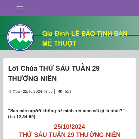
GIỚI THIỆU
TIN TỨC
SỐNG ĐẠO
Gia Đình LÊ BẢO TỊNH BAN
CHUYỆN NHÀ
MÊ THUỘT
QUÁN VĂN
THƯ GIÃN
Lời Chúa THỨ SÁU TUẦN 29
THƯỜNG NIÊN
|
Thứ ba - 22/10/2024 18:55
651
“Sao các người không tự mình xét xem cái gì là phải?”
(Lc 12,54-59)
25/10/2024
THỨ SÁU TUẦN 29 THƯỜNG NIÊN