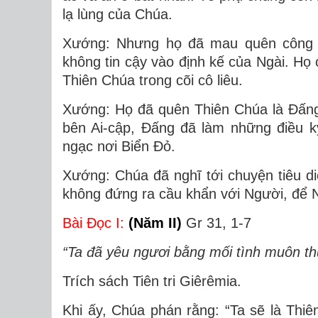
lạ lùng của Chúa.
Xướng: Nhưng họ đã mau quên công v
không tin cậy vào định kế của Ngài. Họ 
Thiên Chúa trong cõi cô liêu.
Xướng: Họ đã quên Thiên Chúa là Ðấng
bên Ai-cập, Ðấng đã làm những điều k
ngạc nơi Biển Ðỏ.
Xướng: Chúa đã nghĩ tới chuyện tiêu d
không đứng ra cầu khẩn với Người, để N
Bài Ðọc I:
(Năm II)
Gr 31, 1-7
“Ta đã yêu ngươi bằng mối tình muôn th
Trích sách Tiên tri Giêrêmia.
Khi ấy, Chúa phán rằng: “Ta sẽ là Thiê