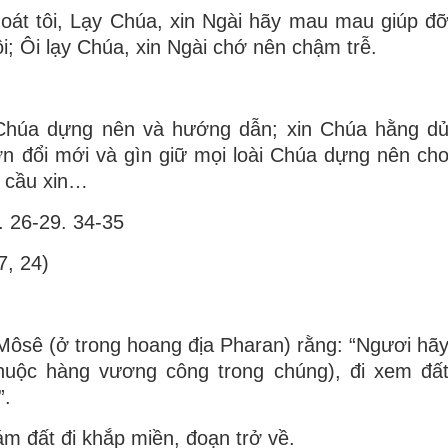
thoát tôi, Lạy Chúa, xin Ngài hãy mau mau giúp đ
ôi; Ôi lạy Chúa, xin Ngài chớ nên chậm trễ.
Chúa dựng nên và hướng dẫn; xin Chúa hằng d
n đổi mới và gìn giữ mọi loài Chúa dựng nên ch
 cầu xin…
. 26-29. 34-35
7, 24)
ôsê (ở trong hoang địa Pharan) rằng: “Ngươi hã
thuộc hàng vương công trong chúng), đi xem đấ
”.
m đất đi khắp miền, đoạn trở về.