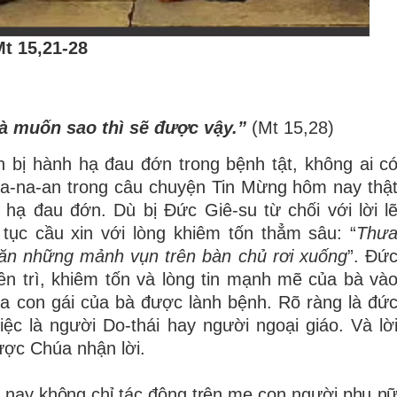
Mt 15,21-28
Bà muốn sao thì sẽ được vậy.”
(Mt 15,28)
 bị hành hạ đau đớn trong bệnh tật, không ai c
a-na-an trong câu chuyện Tin Mừng hôm nay thậ
 hạ đau đớn. Dù bị Đức Giê-su từ chối với lời l
tục cầu xin với lòng khiêm tốn thẳm sâu: “
Thư
ăn những mảnh vụn trên bàn chủ rơi xuống
”. Đứ
iên trì, khiêm tốn và lòng tin mạnh mẽ của bà và
a con gái của bà được lành bệnh. Rõ ràng là đứ
ệc là người Do-thái hay người ngoại giáo. Và lờ
được Chúa nhận lời.
 nay không chỉ tác động trên mẹ con người phụ n