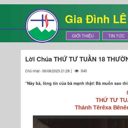
Gia Đình L
GIỚI THIỆU
TIN TỨC
Lời Chúa THỨ TƯ TUẦN 18 THƯỜ
|
Chủ nhật - 06/08/2023 21:28
840
“Này bà, lòng tin của bà mạnh thật! Bà muốn sao thì
THỨ TƯ TU
Thánh Têrêxa Bênêđ