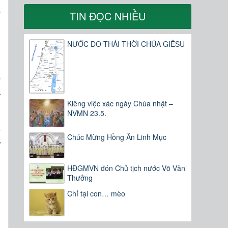
o
TIN ĐỌC NHIỀU
m
g
NƯỚC DO THÁI THỜI CHÚA GIÊSU
o
a
Kiêng việc xác ngày Chúa nhật –
NVMN 23.5.
n
Chúc Mừng Hồng Ân Linh Mục
g
HĐGMVN đón Chủ tịch nước Võ Văn
Thưởng
Chỉ tại con… mèo