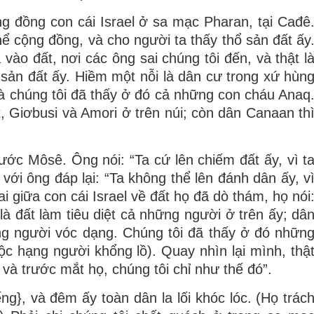
g đồng con cái Israel ở sa mạc Pharan, tại Cađê
ể cộng đồng, và cho người ta thấy thổ sản đất ấy
vào đất, nơi các ông sai chúng tôi đến, và thật l
 sản đất ấy. Hiềm một nỗi là dân cư trong xứ hùn
và chúng tôi đã thấy ở đó cả những con cháu Anaq
, Giơbusi và Amori ở trên núi; còn dân Canaan th
ước Môsê. Ông nói: “Ta cứ lên chiếm đất ấy, vì t
với ông đáp lại: “Ta không thể lên đánh dân ấy, v
 giữa con cái Israel về đất họ đã dò thám, họ nói
à đất làm tiêu diệt cả những người ở trên ấy; dâ
ững người vóc dạng. Chúng tôi đã thấy ở đó nhữn
c hạng người khổng lồ). Quay nhìn lại mình, thậ
và trước mắt họ, chúng tôi chỉ như thế đó”.
ng}, và đêm ấy toàn dân la lối khóc lóc. (Họ trác