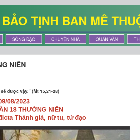
Ê BẢO TỊNH BAN MÊ THU
SỐNG ĐẠO
CHUYỆN NHÀ
QUÁN VĂN
TH
NG NIÊN
 sẽ được vậy.” (Mt 15,21-28)
09/08/2023
ẦN 18 THƯỜNG NIÊN
icta Thánh giá, nữ tu, tử đạo