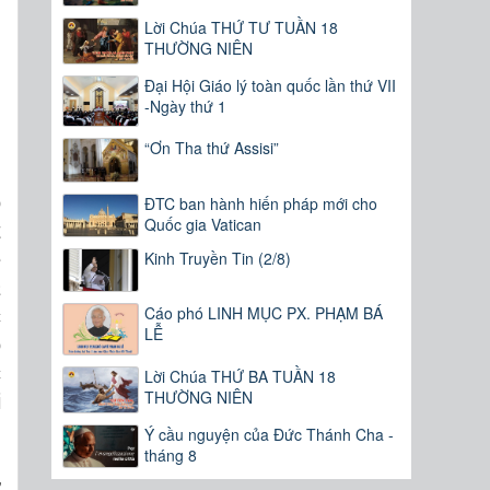
Lời Chúa THỨ TƯ TUẦN 18
THƯỜNG NIÊN
Đại Hội Giáo lý toàn quốc lần thứ VII
-Ngày thứ 1
“Ơn Tha thứ Assisi”
ó
ĐTC ban hành hiến pháp mới cho
Quốc gia Vatican
t
Kinh Truyền Tin (2/8)
ẽ
a
Cáo phó LINH MỤC PX. PHẠM BÁ
c
LỄ
o
c
Lời Chúa THỨ BA TUẦN 18
THƯỜNG NIÊN
i
Ý cầu nguyện của Đức Thánh Cha -
tháng 8
ữ