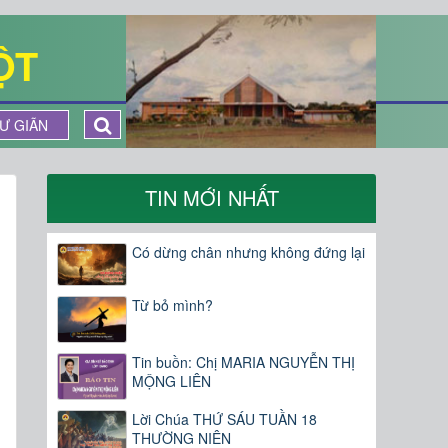
ỘT
Ư GIÃN
TIN MỚI NHẤT
Có dừng chân nhưng không đứng lại
Từ bỏ mình?
Tin buồn: Chị MARIA NGUYỄN THỊ
MỘNG LIÊN
Lời Chúa THỨ SÁU TUẦN 18
THƯỜNG NIÊN