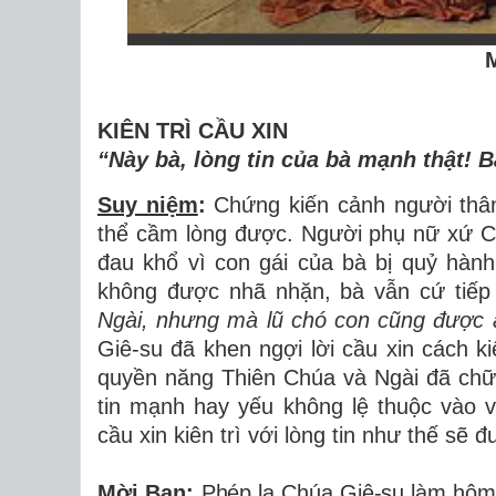
KIÊN TRÌ CẦU XIN
“Này bà, lòng tin của bà mạnh thật! 
Suy niệm
:
Chứng kiến cảnh người thân
thể cầm lòng được. Người phụ nữ xứ C
đau khổ vì con gái của bà bị quỷ hành
không được nhã nhặn, bà vẫn cứ tiếp 
Ngài, nhưng mà lũ chó con cũng được 
Giê-su đã khen ngợi lời cầu xin cách k
quyền năng Thiên Chúa và Ngài đã chữ
tin mạnh hay yếu không lệ thuộc vào vi
cầu xin kiên trì với lòng tin như thế sẽ 
Mời Bạn
:
Phép lạ Chúa Giê-su làm hôm