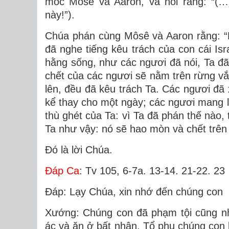
móc Môsê và Aaron, và nói rằng: “(…)
này!”).
Chúa phán cùng Môsê và Aaron rằng: “
đã nghe tiếng kêu trách của con cái Is
hằng sống, như các ngươi đã nói, Ta đ
chết của các ngươi sẽ nằm trên rừng vắn
lên, đều đã kêu trách Ta. Các ngươi đã
kể thay cho một ngày; các ngươi mang lấ
thù ghét của Ta: vì Ta đã phán thế nào, 
Ta như vậy: nó sẽ hao mòn và chết trên
Ðó là lời Chúa.
Ðáp Ca
: Tv 105, 6-7a. 13-14. 21-22. 23
Ðáp: Lạy Chúa, xin nhớ đến chúng con
Xướng: Chúng con đã phạm tội cũng nh
ác và ăn ở bất nhân. Tổ phụ chúng con 