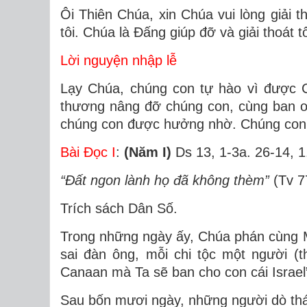
Ôi Thiên Chúa, xin Chúa vui lòng giải 
tôi. Chúa là Đấng giúp đỡ và giải thoát t
Lời nguyện nhập lễ
Lạy Chúa, chúng con tự hào vì được 
thương nâng đỡ chúng con, cùng ban ơ
chúng con được hưởng nhờ. Chúng con
Bài Ðọc I
:
(Năm I)
Ds 13, 1-3a. 26-14, 1
“Ðất ngon lành họ đã không thèm”
(Tv 7
Trích sách Dân Số.
Trong những ngày ấy, Chúa phán cùng M
sai đàn ông, mỗi chi tộc một người (
Canaan mà Ta sẽ ban cho con cái Israel
Sau bốn mươi ngày, những người dò thá