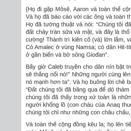
{Họ đi gặp Môsê, Aaron và toàn thể cộn
Và họ đã báo cáo với các ông và toàn th
Họ đã tường thuật và nói: “Chúng tôi đã 
đất chảy tràn sữa và mật, và đây là thổ
cường! Thành trì kiên cố (và) lớn lắm, 
Có Amalec ở vùng Namsa; có dân Hit-tit
ở gần biển và bờ sông Giođan”.
Bấy giờ Caleb truyền cho dân nín bặt tr
sẽ thắng nổi nó!” Những người cùng lên 
nó mạnh hơn ta”. Và họ buông lời chê bai
“Ðất chúng tôi đã băng qua để dò thám l
chúng tôi đã thấy trong xứ toàn là nh
người khổng lồ (con cháu của Anaq thuộ
chúng tôi chỉ như những con châu chấu, 
Và toàn thể cộng đồng kêu la; họ lên tiế