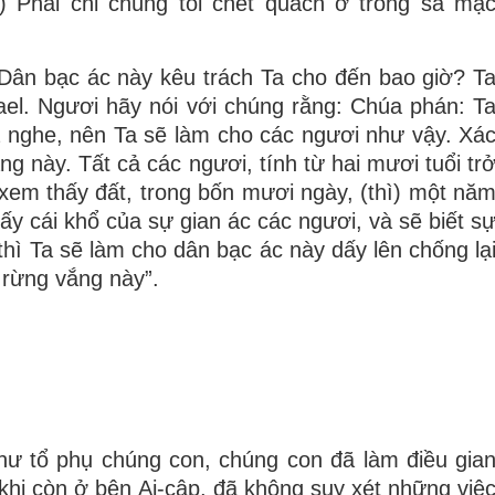
 Phải chi chúng tôi chết quách ở trong sa mạ
Dân bạc ác này kêu trách Ta cho đến bao giờ? T
rael. Ngươi hãy nói với chúng rằng: Chúa phán: T
ã nghe, nên Ta sẽ làm cho các ngươi như vậy. Xá
g này. Tất cả các ngươi, tính từ hai mươi tuổi tr
 xem thấy đất, trong bốn mươi ngày, (thì) một nă
y cái khổ của sự gian ác các ngươi, và sẽ biết s
thì Ta sẽ làm cho dân bạc ác này dấy lên chống lạ
 rừng vắng này”.
ư tổ phụ chúng con, chúng con đã làm điều gia
khi còn ở bên Ai-cập, đã không suy xét những việ