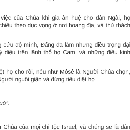
iệc của Chúa khi gia ân huệ cho dân Ngài, h
chiều theo dục vọng ở nơi hoang địa, và thử thác
 cứu độ mình, Ðấng đã làm những điều trọng đạ
ỳ diệu trên lãnh thổ họ Cam, và những điều kin
iệt họ cho rồi, nếu như Môsê là Người Chúa chọn
gười nguôi giận và đừng tiêu diệt họ.
uở”.
n Chúa của mọi chi tộc Israel, và chúng sẽ là dâ