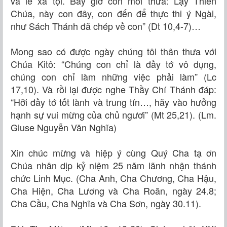
và lễ xá tội. Bấy giờ con mới thưa: Lạy Thiên
Chúa, này con đây, con đến để thực thi ý Ngài,
như Sách Thánh đã chép về con” (Dt 10,4-7)…
Mong sao có được ngày chúng tôi thân thưa với
Chúa Kitô: “Chúng con chỉ là đầy tớ vô dụng,
chúng con chỉ làm những việc phải làm” (Lc
17,10). Và rồi lại được nghe Thầy Chí Thánh đáp:
“Hỡi đầy tớ tốt lành và trung tín…, hãy vào hưởng
hạnh sự vui mừng của chủ ngươi” (Mt 25,21). (Lm.
Giuse Nguyễn Văn Nghĩa)
Xin chúc mừng và hiệp ý cùng Quý Cha tạ ơn
Chúa nhân dịp kỷ niệm 25 năm lãnh nhận thánh
chức Linh Mục. (Cha Anh, Cha Chương, Cha Hậu,
Cha Hiện, Cha Lương và Cha Roãn, ngày 24.8;
Cha Cầu, Cha Nghĩa và Cha Sơn, ngày 30.11).