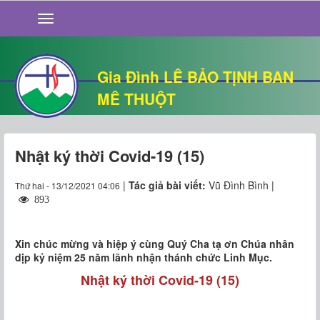
GIỚI THIỆU
TIN TỨC
SỐNG ĐẠO
Gia Đình LÊ BẢO TỊNH BAN
CHUYỆN NHÀ
MÊ THUỘT
QUÁN VĂN
THƯ GIÃN
Nhật ký thời Covid-19 (15)
|
Tác giả bài viết:
Vũ Đình Bình |
Thứ hai - 13/12/2021 04:06
893
Xin chúc mừng và hiệp ý cùng Quý Cha tạ ơn Chúa nhân
dịp kỷ niệm 25 năm lãnh nhận thánh chức Linh Mục.
Nhật ký thời Covid-19 (15)