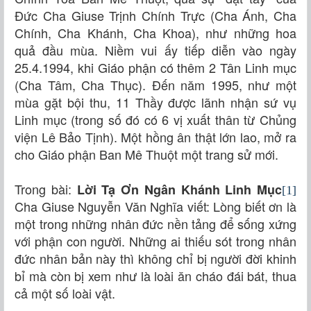
Đức Cha Giuse Trịnh Chính Trực (Cha Ánh, Cha
Chính, Cha Khánh, Cha Khoa), như những hoa
quả đầu mùa. Niềm vui ấy tiếp diễn vào ngày
25.4.1994, khi Giáo phận có thêm 2 Tân Linh mục
(Cha Tâm, Cha Thục). Đến năm 1995, như một
mùa gặt bội thu, 11 Thầy được lãnh nhận sứ vụ
Linh mục (trong số đó có 6 vị xuất thân từ Chủng
viện Lê Bảo Tịnh). Một hồng ân thật lớn lao, mở ra
cho Giáo phận Ban Mê Thuột một trang sử mới.
Trong bài:
Lời Tạ Ơn Ngân Khánh Linh Mục
[1]
Cha Giuse Nguyễn Văn Nghĩa viết: Lòng biết ơn là
một trong những nhân đức nền tảng để sống xứng
với phận con người. Những ai thiếu sót trong nhân
đức nhân bản này thì không chỉ bị người đời khinh
bỉ mà còn bị xem như là loài ăn cháo đái bát, thua
cả một số loài vật.