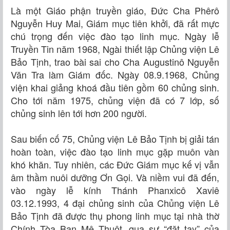
Là một Giáo phận truyền giáo, Đức Cha Phêrô
Nguyễn Huy Mai, Giám mục tiên khởi, đã rất mực
chú trọng đến việc đào tạo linh mục. Ngày lễ
Truyền Tin năm 1968, Ngài thiết lập Chủng viện Lê
Bảo Tịnh, trao bài sai cho Cha Augustinô Nguyễn
Văn Tra làm Giám đốc. Ngày 08.9.1968, Chủng
viện khai giảng khoá đầu tiên gồm 60 chủng sinh.
Cho tới năm 1975, chủng viện đã có 7 lớp, số
chủng sinh lên tới hơn 200 người.
Sau biến cố 75, Chủng viện Lê Bảo Tịnh bị giải tán
hoàn toàn, việc đào tạo linh mục gặp muôn vàn
khó khăn. Tuy nhiên, các Đức Giám mục kế vị vẫn
âm thầm nuôi dưỡng Ơn Gọi. Và niềm vui đã đến,
vào ngày lễ kính Thánh Phanxicô Xaviê
03.12.1993, 4 đại chủng sinh của Chủng viện Lê
Bảo Tịnh đã được thụ phong linh mục tại nhà thờ
Chính Tòa Ban Mê Thuột, qua sự “đặt tay” của