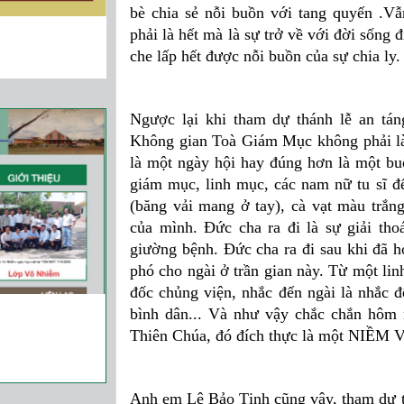
bè chia sẻ nỗi buồn với tang quyến .Vẫ
phải là hết mà là sự trở về với đời sống 
che lấp hết được nỗi buồn của sự chia ly.
Ngược lại khi tham dự thánh lễ an tá
Không gian Toà Giám Mục không phải là
là một ngày hội hay đúng hơn là một bu
giám mục, linh mục, các nam nữ tu sĩ đế
(băng vải mang ở tay), cà vạt màu trắ
của mình. Đức cha ra đi là sự giải th
giường bệnh. Đức cha ra đi sau khi đã 
phó cho ngài ở trần gian này. Từ một l
đốc chủng viện, nhắc đến ngài là nhắc 
bình dân... Và như vậy chắc chắn hôm 
Thiên Chúa, đó đích thực là một NIỀM 
Anh em Lê Bảo Tịnh cũng vậy, tham dự t