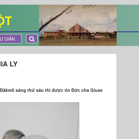
ỘT
Ư GIÃN
IA LY
Đăkmil sáng thứ sáu thì được tin Đức cha Giuse