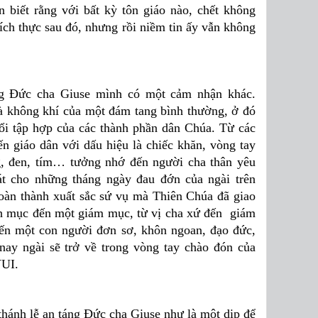
n biết rằng với bất kỳ tôn giáo nào, chết không
đích thực sau đó, nhưng rồi niềm tin ấy vẫn không
ng Đức cha Giuse mình có một cảm nhận khác.
 không khí của một đám tang bình thường, ở đó
ổi tập hợp của các thành phần dân Chúa. Từ các
n giáo dân với dấu hiệu là chiếc khăn, vòng tay
ng, đen, tím… tưởng nhớ đến người cha thân yêu
oát cho những tháng ngày đau đớn của ngài trên
hoàn thành xuất sắc sứ vụ mà Thiên Chúa đã giao
inh mục đến một giám mục, từ vị cha xứ đến giám
đến một con người đơn sơ, khôn ngoan, đạo đức,
nay ngài sẽ trở về trong vòng tay chào đón của
VUI.
hánh lễ an táng Đức cha Giuse như là một dịp để