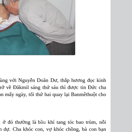
ng với Nguyễn Doãn Dư, thắp hương đọc kinh
ở về Đăkmil sáng thứ sáu thì được tin Đức cha
òn mấy ngày, tối thứ hai quay lại Banmêthuột cho
, ở đó thường là b
ầ
u
khí tang tóc bao trùm, nỗi
am dự. Cha khóc con, vợ khóc chồng, bà con bạn