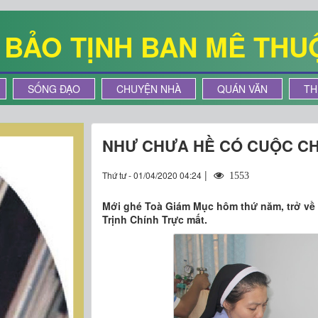
Ê BẢO TỊNH BAN MÊ THU
SỐNG ĐẠO
CHUYỆN NHÀ
QUÁN VĂN
TH
NHƯ CHƯA HỀ CÓ CUỘC CH
|
Thứ tư - 01/04/2020 04:24
1553
Mới ghé Toà Giám Mục hôm thứ năm, trở về 
Trịnh Chính Trực mất.