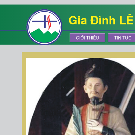
Gia Đình L
GIỚI THIỆU
TIN TỨC