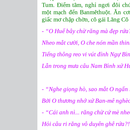
Tum. Điểm tâm, nghỉ ngơi đôi chú
một mạch đến Banmêthuột. Ăn cơm
giấc mơ chập chờn, cô gái Lăng Cô 
- “O Huế bây chừ răng mà đẹp rứa
Nheo mắt cười, O che nón mần thin
Tiếng thông reo vi vút đỉnh Ngự Bì
Lẫn trong mưa câu Nam Bình xứ 
- “Nghe giọng hò, sao mắt O ngấn 
Bởi O thương nhớ xứ Ban-mê nghè
- “Cái anh nì... răng chừ cứ mè nh
Hỏi câu ri răng vô duyên ghê rứa?!