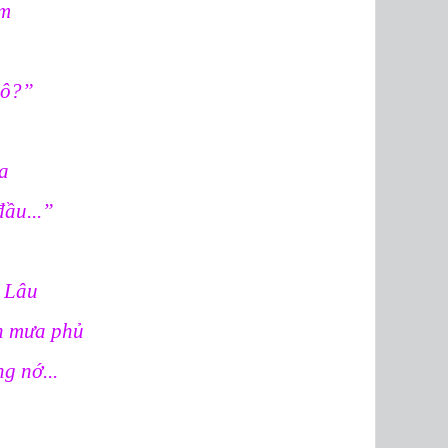
ợm
mô?”
.
ựa
đầu...”
n Lâu
h mưa phủ
ng nớ...
”