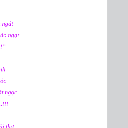
m ngát
ngào ngạt
?!”
inh
tóc
ắt ngọc
.!!!
ài thơ