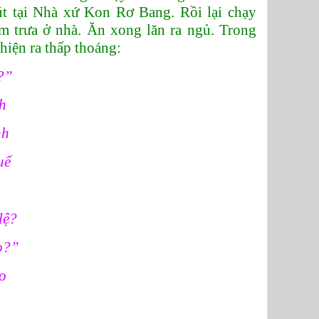
t tại Nhà xứ Kon Rơ Bang. Rồi lại chạy
 trưa ở nhà. Ăn xong lăn ra ngủ. Trong
hiện ra thấp thoáng:
?”
h
nh
Huế
lệ?
o?”
eo