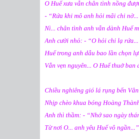
O Huế xưa vẫn chân tình nồng đư
- “Rứa khi mô anh hỏi mãi chi nờ...
Nì... chân tình anh vẫn dành Huế 
Anh cười nhỏ: - “O hỏi chi lạ rứa..
Huế trong anh dẫu bao lần chọn l
Vẫn vẹn nguyên... O Huế thuở ban 
Chiều nghiêng gió lá rụng bến Vâ
Nhịp chèo khua bóng Hoàng Thàn
Anh thì thầm: - “Nhớ sao ngày thá
Từ nơi O... anh yêu Huế vô ngần...