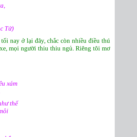
a,
ặc Tử)
tối nay ở lại đây, chắc còn nhiều điều thú
xe, mọi người thiu thiu ngủ. Riêng tôi mơ
rêu xám
.
như thế
 môi