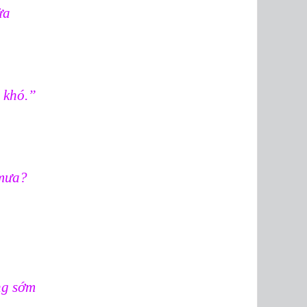
lửa
 khó.”
 mưa?
ng sớm