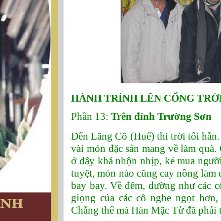
HÀNH TRÌNH LÊN CỔNG TRỜI
Phần 13:
Trên đỉnh Trường Sơn
Đến Lăng Cô (Huế) thì trời tối hẳn
vài món đặc sản mang về làm quà.
ở đây khá nhộn nhịp, kẻ mua ngườ
tuyệt, món nào cũng cay nồng làm q
bay bay. Về đêm, dường như các c
giọng của các cô nghe ngọt hơn,
Chẳng thế mà Hàn Mặc Tử đã phải t