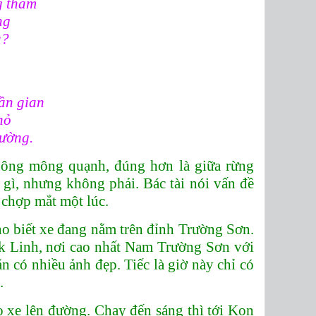
g thắm
ng
u?
rần gian
hỏ
ường.
hông mông quạnh, đúng hơn là giữa rừng
c gì, nhưng không phải. Bác tài nói vấn đề
n chợp mắt một lúc.
ho biết xe đang nằm trên đỉnh Trường Sơn.
ọk Linh, nơi cao nhất Nam Trường Sơn với
n có nhiều ảnh đẹp. Tiếc là giờ này chỉ có
.
ho xe lên đường. Chạy đến sáng thì tới Kon