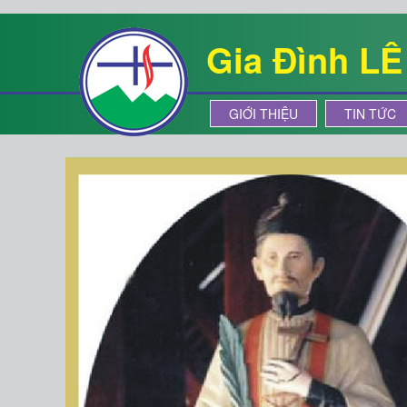
Gia Đình L
GIỚI THIỆU
TIN TỨC