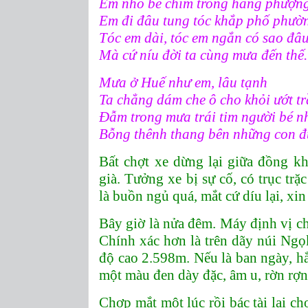
Em nhỏ bé chìm trong hàng phượn
Em đi đâu tung tóc khắp phố phườ
Tóc em dài, tóc em ngắn có sao đâ
Mà cứ níu đời ta cùng mưa đến thế.
Mưa ở Huế như em, lâu tạnh
Ta chẳng dám che ô cho khỏi ướt t
Đẫm trong mưa trái tim người bé n
Bỗng thênh thang bên những con đ
Bất chợt xe dừng lại giữa đồng k
già. Tưởng xe bị sự cố, có trục trặ
là buồn ngủ quá, mắt cứ díu lại, xi
Bây giờ là nửa đêm. Máy định vị c
Chính xác hơn là trên dãy núi Ng
độ cao 2.598m. Nếu là ban ngày, hẳ
một màu đen dày đặc, âm u, rờn rợn
Chợp mắt một lúc rồi bác tài lại c