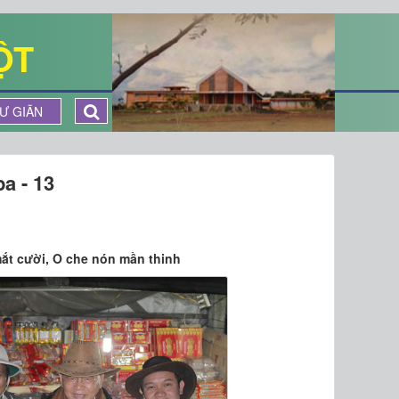
ỘT
Ư GIÃN
a - 13
ắt cười, O che nón mần thinh