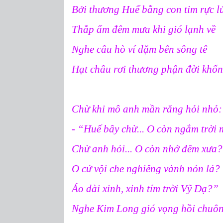
Bởi thương Huế bằng con tim rực 
Thắp ấm đêm mưa khi gió lạnh về
Nghe câu hò ví dặm bên sông tê
Hạt châu rơi thương phận đời khốn
Chừ khi mô anh mần răng hỏi nhỏ:
- “Huế bây chừ... O còn ngắm trời
Chừ anh hỏi... O còn nhớ đêm xưa?
O cứ vội che nghiêng vành nón lá?
Áo dài xinh, xinh tím trời Vỹ Dạ?”
Nghe Kim Long gió vọng hồi chuô