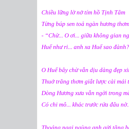
Chiều lững lờ nở tím hồ Tịnh Tâm
Từng búp sen toả ngàn hương thơ
- “Chừ... O ơi... giữa không gian 
Huế như ri... anh xa Huế sao đành
O Huế bây chừ vẫn dịu dàng đẹp x
Thuở trăng thơm giắt lược cài mái 
Dòng Hương xưa vẫn ngời trong m
Có chi mô... khác trước rứa đâu nờ..
Thoáng ngại ngùng anh gửi tặng b