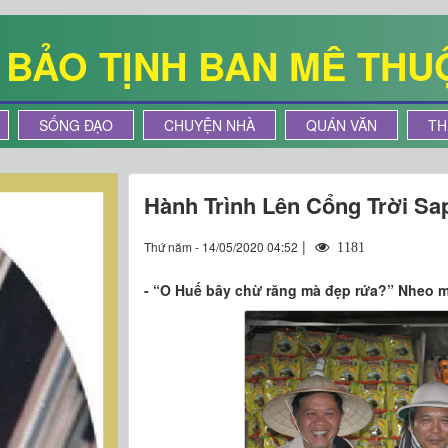
Ê BẢO TỊNH BAN MÊ THU
SỐNG ĐẠO
CHUYỆN NHÀ
QUÁN VĂN
TH
Hành Trình Lên Cổng Trời Sap
|
Thứ năm - 14/05/2020 04:52
1181
- “O Huế bây chừ răng mà đẹp rứa?” Nheo m