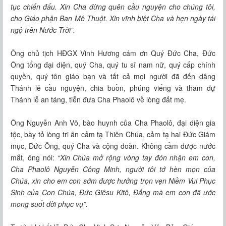
tục chiến đấu. Xin Cha đừng quên cầu nguyện cho chúng tôi,
cho Giáo phận Ban Mê Thuột. Xin vĩnh biệt Cha và hẹn ngày tái
ngộ trên Nước Trời”.
Ông chủ tịch HĐGX Vinh Hương cám ơn Quý Đức Cha, Đức
Ông tổng đại diện, quý Cha, quý tu sĩ nam nữ, quý cấp chính
quyền, quý tôn giáo bạn và tất cả mọi người đã đến dâng
Thánh lễ cầu nguyện, chia buồn, phúng viếng và tham dự
Thánh lễ an táng, tiễn đưa Cha Phaolô về lòng đất mẹ.
Ông Nguyễn Anh Võ, bào huynh của Cha Phaolô, đại diện gia
tộc, bày tỏ lòng tri ân cảm tạ Thiên Chúa, cảm tạ hai Đức Giám
mục, Đức Ông, quý Cha và cộng đoàn. Không cầm được nước
mắt, ông nói:
“Xin Chúa mở rộng vòng tay đón nhận em con,
Cha Phaolô Nguyễn Công Minh, người tôi tớ hèn mọn của
Chúa, xin cho em con sớm được hưởng trọn vẹn Niềm Vui Phục
Sinh của Con Chúa, Đức Giêsu Kitô, Đấng mà em con đã ước
mong suốt đời phục vụ”.