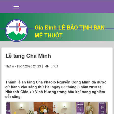
GIỚI THIỆU
TIN TỨC
SỐNG ĐẠO
Gia Đình LÊ BẢO TỊNH BAN
CHUYỆN NHÀ
MÊ THUỘT
QUÁN VĂN
THƯ GIÃN
Lễ tang Cha Minh
|
Thứ tư - 15/04/2020 21:23
1403
Thánh lễ an táng Cha Phaolô Nguyễn Công Minh đã được
cử hành vào sáng thứ Hai ngày 05 tháng 8 năm 2013 tại
Nhà thờ Giáo xứ Vinh Hương trong bầu khí trang nghiêm
sốt sắng.