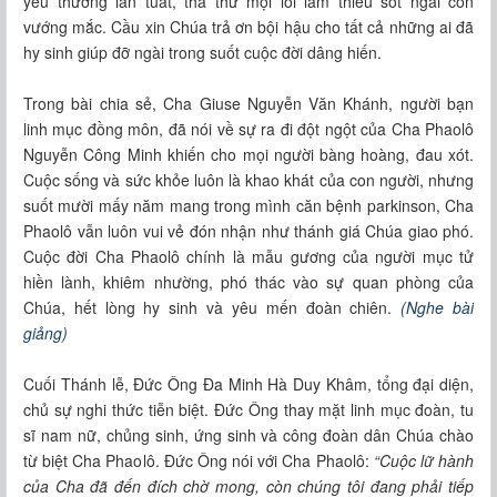
yêu thương lân tuất, tha thứ mọi lỗi lầm thiếu sót ngài còn
vướng mắc. Cầu xin Chúa trả ơn bội hậu cho tất cả những ai đã
hy sinh giúp đỡ ngài trong suốt cuộc đời dâng hiến.
Trong bài chia sẻ, Cha Giuse Nguyễn Văn Khánh, người bạn
linh mục đồng môn, đã nói về sự ra đi đột ngột của Cha Phaolô
Nguyễn Công Minh khiến cho mọi người bàng hoàng, đau xót.
Cuộc sống và sức khỏe luôn là khao khát của con người, nhưng
suốt mười mấy năm mang trong mình căn bệnh parkinson, Cha
Phaolô vẫn luôn vui vẻ đón nhận như thánh giá Chúa giao phó.
Cuộc đời Cha Phaolô chính là mẫu gương của người mục tử
hiền lành, khiêm nhường, phó thác vào sự quan phòng của
Chúa, hết lòng hy sinh và yêu mến đoàn chiên.
(Nghe bài
giảng)
Cuối Thánh lễ, Đức Ông Đa Minh Hà Duy Khâm, tổng đại diện,
chủ sự nghi thức tiễn biệt. Đức Ông thay mặt linh mục đoàn, tu
sĩ nam nữ, chủng sinh, ứng sinh và công đoàn dân Chúa chào
từ biệt Cha Phaolô. Đức Ông nói với Cha Phaolô:
“Cuộc lữ hành
của Cha đã đến đích chờ mong, còn chúng tôi đang phải tiếp