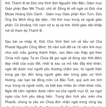
thờ. Thánh lễ do Đức cha Vinh Sơn Nguyễn Văn Bản, Giám mục
Giáo phận Ban Mê Thuột, chủ tế. Đồng tế với ngài có Đức cha
Micae Hoàng Đức Oanh - Giám mục Giáo phận Kon Tum, Đức
Ông Đa Minh tổng đại diện, 150 linh mục trong và ngoài giáo
phận. Có khoảng 100 nam nữ tu sỹ và hơn 3000 giáo dân khắp
nơi về tham dự Thánh lễ.
Sau bài ca nhập lễ, Đức Cha Vinh Sơn nói về tiểu sử Cha
Phaolô Nguyễn Công Minh, 55 năm tuổi đời và 18 năm linh mục
như một mẫu gương thánh thiện, can đảm vác thập giá theo
Chúa mỗi ngày. Tạ ơn Chúa đã gọi ngài về đúng vào thời điểm
đẹp nhất của cuộc đời, nhất là sau ca mổ não đầy khó khăn,
ngài đã được mọi người yêu thương chăm sóc, từ người thân
trong gia tộc đến từng người giáo dân trong giáo xứ Vinh
Hương, các bạn bè đồng môn Lê Bảo Tịnh, quý anh em linh
mục trong và ngoài nước, và biết bao nhiêu ân nhân khác nữa.
Ngài đã cảm nghiệm được niềm vui của người mục tử, sự ngọt
ngào của tình yêu dâng hiến. Trong tâm tình yêu mến cha
Phaolô, chúng ta cầu xin Chúa đón nhận ngài trong vòng tay