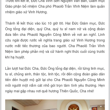
Trước khi kết lễ, Đức Cha Vinh Sơn Nguyễn Văn Bản, Giám mục
Giáo phận bổ nhiệm Cha phó Phaolô Trần Vĩnh Niệm làm quản
nhiệm giáo xứ Vinh Hương.
Thánh lễ kết thúc vào lúc 10 giờ 00. Hai Đức Giám mục, Đức
Ông tổng đại diện, quý Cha, quý tu sĩ nam nữ và cộng đoàn
đưa tiễn cha Phaolô Nguyễn Công Minh về nơi an nghỉ. Linh
cữu ngài được rước về nghĩa trang giáo xứ Vinh Hương trong
nước mắt tiếc thương của bao người. Cha Phaolô Trần Vĩnh
Niệm làm phép phần mộ và cử hành nghi thức cuối cùng trước
khi hạ huyệt.
Lần lượt hai Đức Cha, Đức Ông tổng đại diện, rồi từng linh mục,
tu sĩ, chủng sinh, thân tộc, linh tộc, rồi đến cộng đoàn giáo dân
tiến đến huyệt mộ gửi lại cho Cha Phaolô Nguyễn Công Minh
mỗi người một nắm cát nhỏ gói trọn tâm tình yêu thương. Hẹn
ngày mai gặp nhau nơi quê hương Thiên Quốc, Cha nhé!