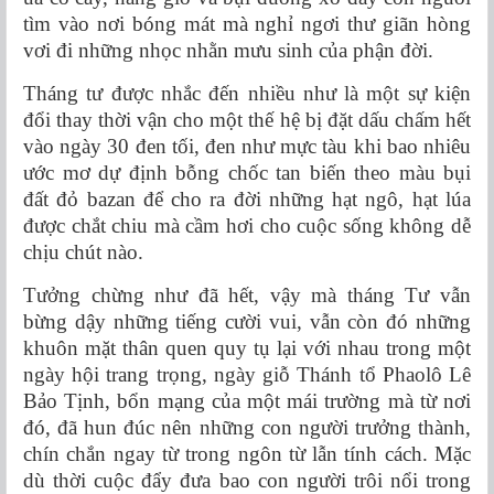
tìm vào nơi bóng mát mà nghỉ ngơi thư giãn hòng
vơi đi những nhọc nhằn mưu sinh của phận đời.
Tháng tư được nhắc đến nhiều như là một sự kiện
đổi thay thời vận cho một thế hệ bị đặt dấu chấm hết
vào ngày 30 đen tối, đen như mực tàu khi bao nhiêu
ước mơ dự định bỗng chốc tan biến theo màu bụi
đất đỏ bazan để cho ra đời những hạt ngô, hạt lúa
được chắt chiu mà cầm hơi cho cuộc sống không dễ
chịu chút nào.
Tưởng chừng như đã hết, vậy mà tháng Tư vẫn
bừng dậy những tiếng cười vui, vẫn còn đó những
khuôn mặt thân quen quy tụ lại với nhau trong một
ngày hội trang trọng, ngày giỗ Thánh tổ Phaolô Lê
Bảo Tịnh, bổn mạng của một mái trường mà từ nơi
đó, đã hun đúc nên những con người trưởng thành,
chín chắn ngay từ trong ngôn từ lẫn tính cách. Mặc
dù thời cuộc đẩy đưa bao con người trôi nổi trong