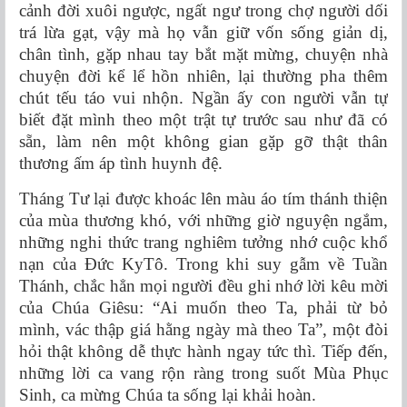
cảnh đời xuôi ngược, ngất ngư trong chợ người dối
trá lừa gạt, vậy mà họ vẫn giữ vốn sống giản dị,
chân tình, gặp nhau tay bắt mặt mừng, chuyện nhà
chuyện đời kể lể hồn nhiên, lại thường pha thêm
chút tếu táo vui nhộn. Ngần ấy con người vẫn tự
biết đặt mình theo một trật tự trước sau như đã có
sẵn, làm nên một không gian gặp gỡ thật thân
thương ấm áp tình huynh đệ.
Tháng Tư lại được khoác lên màu áo tím thánh thiện
của mùa thương khó, với những giờ nguyện ngắm,
những nghi thức trang nghiêm tưởng nhớ cuộc khổ
nạn của Đức KyTô. Trong khi suy gẫm về Tuần
Thánh, chắc hẳn mọi người đều ghi nhớ lời kêu mời
của Chúa Giêsu: “Ai muốn theo Ta, phải từ bỏ
mình, vác thập giá hằng ngày mà theo Ta”, một đòi
hỏi thật không dễ thực hành ngay tức thì. Tiếp đến,
những lời ca vang rộn ràng trong suốt Mùa Phục
Sinh, ca mừng Chúa ta sống lại khải hoàn.