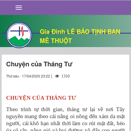
GIỚI THIỆU
TIN TỨC
SỐNG ĐẠO
Gia Đình LÊ BẢO TỊNH BAN
CHUYỆN NHÀ
MÊ THUỘT
QUÁN VĂN
THƯ GIÃN
Chuyện của Tháng Tư
|
Thứ sáu - 17/04/2020 23:22
1310
CHUYỆN CỦA THÁNG TƯ
Theo trình tự thời gian, tháng tư lại về nơi Tây
nguyên mang theo cái nắng oi nồng đến xám da mặt
người, cái khô hạn nhất thời làm co rút mặt đất, héo
úa cỏ cây, nắng gió và bụi đường xô đẩy con người